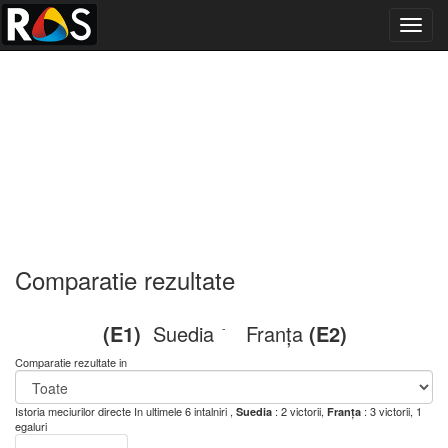
Toggl
navig
Comparatie rezultate
(E1)
Suedia
Franța
(E2)
-
Comparatie rezultate in
Istoria meciurilor directe
In ultimele 6 intalniri ,
: 2 victorii,
: 3 victorii, 1
Suedia
Franța
egaluri