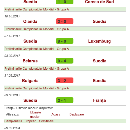
Suedia
1 - 0
Coreea de Sud
Preliminariile Campionatului Mondial - Grupa A
10.10.2017
Olanda
2 - 0
Suedia
Preliminariile Campionatului Mondial - Grupa A
07.10.2017
Suedia
8 - 0
Luxemburg
Preliminariile Campionatului Mondial - Grupa A
03.09.2017
Belarus
0 - 4
Suedia
Preliminariile Campionatului Mondial - Grupa A
31.08.2017
Bulgaria
3 - 2
Suedia
Preliminariile Campionatului Mondial - Grupa A
09.06.2017
Suedia
2 - 1
Franța
Franța
/
Ultimele meciuri disputate:
Ultimele
Afiseaza:
Acasa
Deplasare
meciuri
Campionatul European - Semifinale
09.07.2024