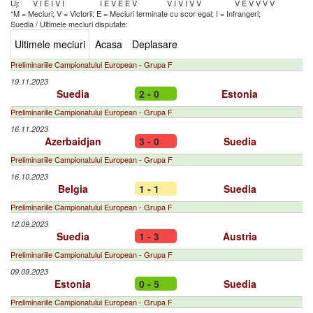
Uj:
V
I
E
I
V
I
I
E
V
E
E
V
V
I
V
I
V
V
V
E
V
V
V
V
*M = Meciuri; V = Victorii; E = Meciuri terminate cu scor egal; I = Infrangeri;
Suedia
/
Ultimele meciuri disputate:
Ultimele meciuri
Acasa
Deplasare
Preliminariile Campionatului European - Grupa F
19.11.2023
Suedia
2 - 0
Estonia
Preliminariile Campionatului European - Grupa F
16.11.2023
Azerbaidjan
3 - 0
Suedia
Preliminariile Campionatului European - Grupa F
16.10.2023
Belgia
1 - 1
Suedia
Preliminariile Campionatului European - Grupa F
12.09.2023
Suedia
1 - 3
Austria
Preliminariile Campionatului European - Grupa F
09.09.2023
Estonia
0 - 5
Suedia
Preliminariile Campionatului European - Grupa F