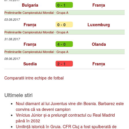
Bulgaria
0 - 1
Franța
Preliminariile Campionatului Mondial - Grupa A
03.09.2017
Franța
0 - 0
Luxemburg
Preliminariile Campionatului Mondial - Grupa A
31.08.2017
Franța
4 - 0
Olanda
Preliminariile Campionatului Mondial - Grupa A
09.06.2017
Suedia
2 - 1
Franța
Comparatii intre echipe de fotbal
Ultimele stiri
Noul diamant al lui Juventus vine din Bosnia. Barbarez este
convins că va deveni campion
Vinícius Júnior și-a prelungit contractul cu Real Madrid
până în 2032
Umilință istorică în Gruia. CFR Cluj a fost spulberată de