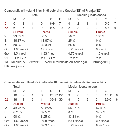
Comparatia ultimelor 6 intalniri directe dintre Suedia
si Franța
(E1)
(E2)
Total
Meciuri jucate acasa
M
V
E
G
P
M
V
E
I
G
P
E1
6
2
1
3
8-9
7
4
2
1
1
5-3
7
E2
6
3
1
2
9-8
10
2
2
0
0
6-3
6
Suedia
Franța
Suedia
Franța
V:
33.33 %
50 %
50 %
100 %
E:
16.67 %
16.67 %
25 %
0 %
Î:
50 %
33.33 %
25 %
0 %
Gm:
1.33 /meci
1.5 /meci
1.25 /meci
3 /meci
Gp:
1.5 /meci
1.33 /meci
0.75 /meci
1.5 /meci
Uj:
I
I
V
I
V
E
V
V
I
V
I
E
I
V
V
E
V
V
*M = Meciuri; V = Victorii; E = Meciuri terminate cu scor egal; I = Infrangeri; Uj =
Ultimele jucate;
Comparatia rezultatelor din ultimele 16 meciuri disputate de fiecare echipa:
Total
Meciuri jucate acasa
M
V
E
I
G
P
M
V
E
I
G
P
E1
16
7
1
8
26-22
22
9
6
0
3
19-11
18
E2
16
9
6
1
38-11
33
8
5
3
0
28-6
18
Suedia
Franța
Suedia
Franța
V:
43.75 %
56.25 %
66.67 %
62.5 %
E:
6.25 %
37.5 %
0 %
37.5 %
I:
50 %
6.25 %
33.33 %
0 %
Gm:
1.63 /meci
2.38 /meci
2.11 /meci
3.5 /meci
Gp:
1.38 /meci
0.69 /meci
1.22 /meci
0.75 /meci