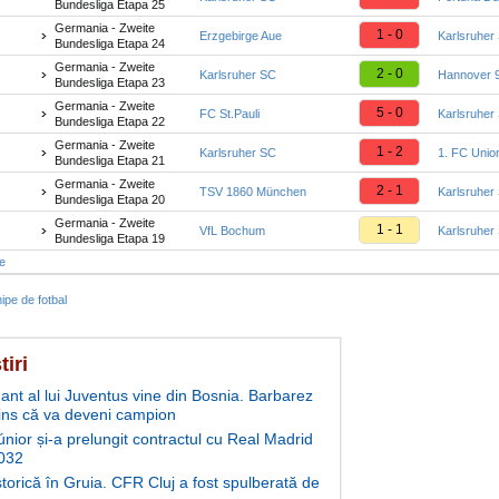
Bundesliga Etapa 25
Germania - Zweite
1 - 0
Erzgebirge Aue
Karlsruher
Bundesliga Etapa 24
Germania - Zweite
2 - 0
Karlsruher SC
Hannover 
Bundesliga Etapa 23
Germania - Zweite
5 - 0
FC St.Pauli
Karlsruher
Bundesliga Etapa 22
Germania - Zweite
1 - 2
Karlsruher SC
1. FC Union
Bundesliga Etapa 21
Germania - Zweite
2 - 1
TSV 1860 München
Karlsruher
Bundesliga Etapa 20
Germania - Zweite
1 - 1
VfL Bochum
Karlsruher
Bundesliga Etapa 19
te
ipe de fotbal
tiri
ant al lui Juventus vine din Bosnia. Barbarez
ins că va deveni campion
únior și-a prelungit contractul cu Real Madrid
032
storică în Gruia. CFR Cluj a fost spulberată de