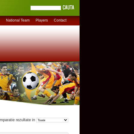
National Team
Players
Contact
mparatie rezultate in