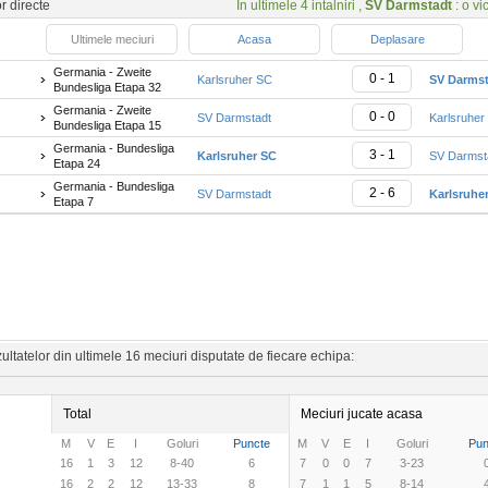
or directe
In ultimele 4 intalniri ,
SV Darmstadt
: o vi
Ultimele meciuri
Acasa
Deplasare
Germania - Zweite
0 - 1
Karlsruher SC
SV Darmst
Bundesliga Etapa 32
Germania - Zweite
0 - 0
SV Darmstadt
Karlsruher
Bundesliga Etapa 15
Germania - Bundesliga
3 - 1
Karlsruher SC
SV Darmst
Etapa 24
Germania - Bundesliga
2 - 6
SV Darmstadt
Karlsruhe
Etapa 7
ltatelor din ultimele 16 meciuri disputate de fiecare echipa:
Total
Meciuri jucate acasa
M
V
E
I
Goluri
Puncte
M
V
E
I
Goluri
Pun
16
1
3
12
8-40
6
7
0
0
7
3-23
16
2
2
12
13-33
8
7
1
1
5
8-14