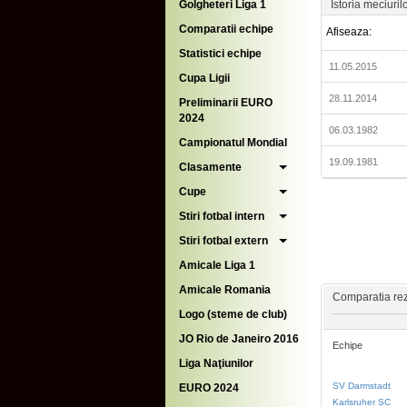
Golgheteri Liga 1
Istoria meciuril
Comparatii echipe
Afiseaza:
Statistici echipe
11.05.2015
Cupa Ligii
28.11.2014
Preliminarii EURO
2024
06.03.1982
Campionatul Mondial
19.09.1981
Clasamente
Cupe
Stiri fotbal intern
Stiri fotbal extern
Amicale Liga 1
Amicale Romania
Comparatia rezu
Logo (steme de club)
JO Rio de Janeiro 2016
Echipe
Liga Naţiunilor
SV Darmstadt
EURO 2024
Karlsruher SC