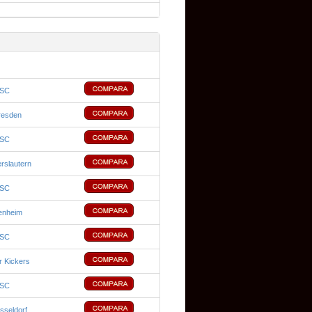
 SC
resden
 SC
rslautern
 SC
enheim
 SC
 Kickers
 SC
sseldorf