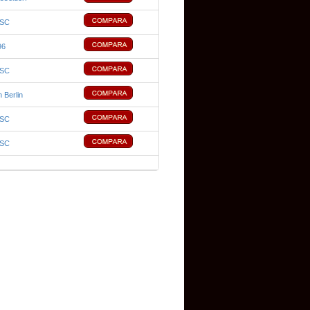
 SC
96
 SC
 Berlin
 SC
 SC