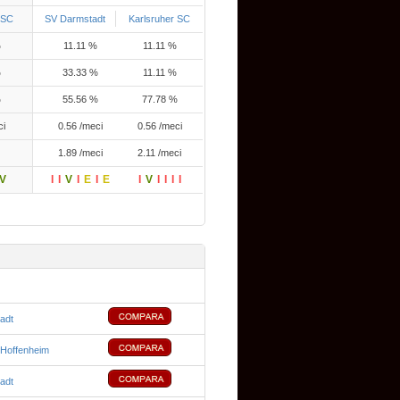
 SC
SV Darmstadt
Karlsruher SC
%
11.11 %
11.11 %
%
33.33 %
11.11 %
%
55.56 %
77.78 %
ci
0.56 /meci
0.56 /meci
1.89 /meci
2.11 /meci
V
I
I
V
I
E
I
E
I
V
I
I
I
I
adt
Hoffenheim
adt