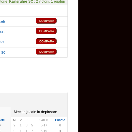
ctorie,
Karlsruher SC
: 2 victorii, 1 egaluri
adt
 SC
adt
r SC
Meciuri jucate in deplasare
cte
M
V
E
I
Goluri
Puncte
0
9
1
3
5
5-17
6
4
9
1
1
7
5-19
4