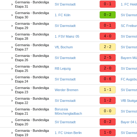
Germania - Bundesliga
0 - 1
SV Darmstadt
1. FC Hei
Etapa 31
Germania - Bundesliga
0 - 2
1. FC Köln
SV Darmst
Etapa 30
Germania - Bundesliga
0 - 1
SV Darmstadt
SC Freibu
Etapa 29
Germania - Bundesliga
4 - 0
1. FSV Mainz 05
SV Darmst
Etapa 28
Germania - Bundesliga
2 - 2
VfL Bochum
SV Darmst
Etapa 27
Germania - Bundesliga
2 - 5
SV Darmstadt
Bayern M
Etapa 26
Germania - Bundesliga
2 - 0
RB Leipzig
SV Darmst
Etapa 25
Germania - Bundesliga
0 - 6
SV Darmstadt
FC Augsbu
Etapa 24
Germania - Bundesliga
1 - 1
Werder Bremen
SV Darmst
Etapa 23
Germania - Bundesliga
1 - 2
SV Darmstadt
VfB Stuttga
Etapa 22
Germania - Bundesliga
Borussia
0 - 0
SV Darmst
Etapa 21
Mönchengladbach
Germania - Bundesliga
0 - 2
SV Darmstadt
Bayer 04 
Etapa 20
Germania - Bundesliga
1 - 0
1. FC Union Berlin
SV Darmst
Etapa 19