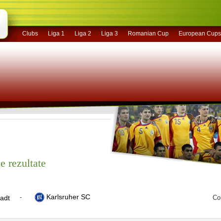
Clubs
Liga 1
Liga 2
Liga 3
Romanian Cup
European Cups
e rezultate
Karlsruher SC
-
adt
Co