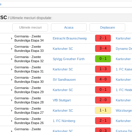
te
 SC
/
Ultimele meciuri disputate:
Ultimele meciuri
Acasa
Deplasare
Germania - Zweite
2 - 1
Eintracht Braunschweig
Karlsruher
Bundesliga Etapa 34
Germania - Zweite
3 - 4
Karlsruher SC
Dynamo D
Bundesliga Etapa 33
Germania - Zweite
0 - 1
SpVgg Greuther Fürth
Karlsruher
Bundesliga Etapa 32
Germania - Zweite
1 - 3
Karlsruher SC
1. FC Kaise
Bundesliga Etapa 31
Germania - Zweite
4 - 0
SV Sandhausen
Karlsruher
Bundesliga Etapa 30
Germania - Zweite
0 - 1
Karlsruher SC
1. FC Heid
Bundesliga Etapa 29
Germania - Zweite
2 - 0
VfB Stuttgart
Karlsruher
Bundesliga Etapa 28
Germania - Zweite
1 - 1
Karlsruher SC
Würzburger
Bundesliga Etapa 27
Germania - Zweite
2 - 1
1. FC Nürnberg
Karlsruher
Bundesliga Etapa 26
Germania - Zweite
0 - 3
Karlsruher SC
Fortuna Dü