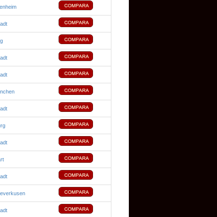
denheim
adt
rg
adt
adt
ünchen
adt
rg
adt
rt
adt
Leverkusen
adt