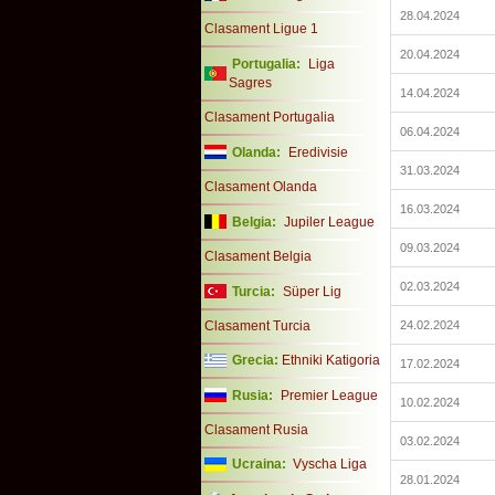
28.04.2024
Clasament Ligue 1
20.04.2024
Portugalia:
Liga
Sagres
14.04.2024
Clasament Portugalia
06.04.2024
Olanda:
Eredivisie
31.03.2024
Clasament Olanda
16.03.2024
Belgia:
Jupiler League
09.03.2024
Clasament Belgia
02.03.2024
Turcia:
Süper Lig
Clasament Turcia
24.02.2024
Grecia:
Ethniki Katigoria
17.02.2024
Rusia:
Premier League
10.02.2024
Clasament Rusia
03.02.2024
Ucraina:
Vyscha Liga
28.01.2024