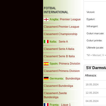
FOTBAL
INTERNATIONAL
Victorii:
Anglia:
Premier League
Egaluri:
Infrangeri:
Clasament Premier League
Goluri marcate:
Clasament Championship
Goluri primite:
Italia:
Serie A
Ultimele jucate:
Clasament Serie A Italia
*M = Meciuri; V = 
Clasament Serie B Italia
Spain:
Primera División
SV Darmst
Clasament Primera Division
Afiseaza:
Germania:
Bundesliga
18.05.2024
Clasament Bundesliga
12.05.2024
Clasament Zweite
Bundesliga
04.05.2024
Franta:
Ligue 1