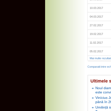
10.03.2017
04.03.2017
27.02.2017
19.02.2017
11.02.2017
05.02.2017
Mai multe rezulta
Comparatii intre ech
Ultimele s
Noul diam
este conv
Vinícius J
până în 2
Umilință i