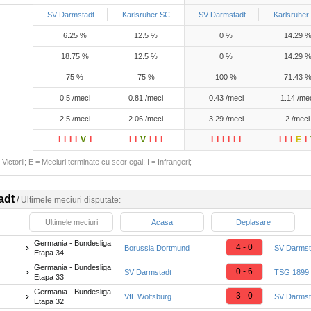
SV Darmstadt
Karlsruher SC
SV Darmstadt
Karlsruher
6.25 %
12.5 %
0 %
14.29 
18.75 %
12.5 %
0 %
14.29 
75 %
75 %
100 %
71.43 
0.5 /meci
0.81 /meci
0.43 /meci
1.14 /me
2.5 /meci
2.06 /meci
3.29 /meci
2 /meci
I
I
I
I
V
I
I
I
V
I
I
I
I
I
I
I
I
I
I
I
I
E
I
Victorii; E = Meciuri terminate cu scor egal; I = Infrangeri;
adt
/
Ultimele meciuri disputate:
Ultimele meciuri
Acasa
Deplasare
Germania - Bundesliga
4 - 0
Borussia Dortmund
SV Darmst
Etapa 34
Germania - Bundesliga
0 - 6
SV Darmstadt
TSG 1899 
Etapa 33
Germania - Bundesliga
3 - 0
VfL Wolfsburg
SV Darmst
Etapa 32