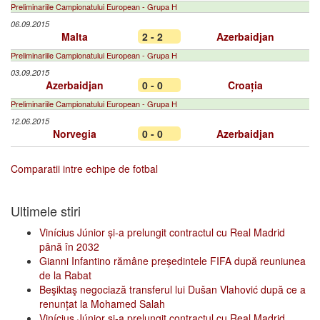
Preliminariile Campionatului European - Grupa H
06.09.2015
Malta
2 - 2
Azerbaidjan
Preliminariile Campionatului European - Grupa H
03.09.2015
Azerbaidjan
0 - 0
Croația
Preliminariile Campionatului European - Grupa H
12.06.2015
Norvegia
0 - 0
Azerbaidjan
Comparatii intre echipe de fotbal
Ultimele stiri
Vinícius Júnior și-a prelungit contractul cu Real Madrid
până în 2032
Gianni Infantino rămâne președintele FIFA după reuniunea
de la Rabat
Beşiktaş negociază transferul lui Dušan Vlahović după ce a
renunțat la Mohamed Salah
Vinícius Júnior și-a prelungit contractul cu Real Madrid