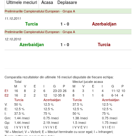
Ultimele meciuri
Acasa
Deplasare
Preliminariile Campionatului European - Grupa A
11.10.2011
Turcia
1 - 0
Azerbaidjan
Preliminariile Campionatului European - Grupa A
12.10.2010
Azerbaidjan
1 - 0
Turcia
Comparatia rezultatelor din ultimele 16 meciuri disputate de fiecare echipa:
Total
Meciuri jucate acasa
M
V
E
I
G
P
M
V
E
I
G
P
E1
16
8
2
6
23-23
26
8
3
1
4
11-12
10
E2
16
2
2
12
12-35
8
8
1
1
6
6-14
4
Turcia
Azerbaidjan
Turcia
Azerbaidjan
V:
50 %
12.5 %
37.5 %
12.5 %
E:
12.5 %
12.5 %
12.5 %
12.5 %
I:
37.5 %
75 %
50 %
75 %
Gm:
1.44 /meci
0.75 /meci
1.38 /meci
0.75 /meci
Gp:
1.44 /meci
2.19 /meci
1.5 /meci
1.75 /meci
Uj:
I
V
V
I
V
E
I
V
I
V
I
E
I
V
V
E
V
I
V
I
I
E
I
I
*M = Meciuri; V = Victorii; E = Meciuri terminate cu scor egal; I = Infrangeri;