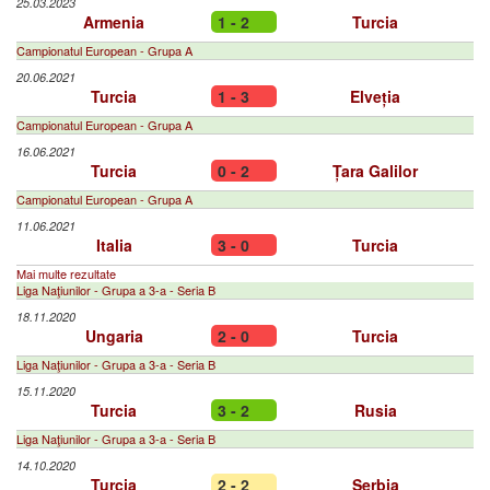
25.03.2023
Armenia
1 - 2
Turcia
Campionatul European - Grupa A
20.06.2021
Turcia
1 - 3
Elveția
Campionatul European - Grupa A
16.06.2021
Turcia
0 - 2
Țara Galilor
Campionatul European - Grupa A
11.06.2021
Italia
3 - 0
Turcia
Mai multe rezultate
Liga Naţiunilor - Grupa a 3-a - Seria B
18.11.2020
Ungaria
2 - 0
Turcia
Liga Naţiunilor - Grupa a 3-a - Seria B
15.11.2020
Turcia
3 - 2
Rusia
Liga Naţiunilor - Grupa a 3-a - Seria B
14.10.2020
Turcia
2 - 2
Serbia