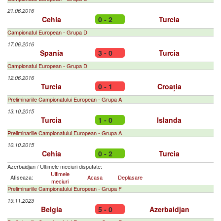
21.06.2016
Cehia
0 - 2
Turcia
Campionatul European - Grupa D
17.06.2016
Spania
3 - 0
Turcia
Campionatul European - Grupa D
12.06.2016
Turcia
0 - 1
Croația
Preliminariile Campionatului European - Grupa A
13.10.2015
Turcia
1 - 0
Islanda
Preliminariile Campionatului European - Grupa A
10.10.2015
Cehia
0 - 2
Turcia
Azerbaidjan
/
Ultimele meciuri disputate:
Ultimele
Afiseaza:
Acasa
Deplasare
meciuri
Preliminariile Campionatului European - Grupa F
19.11.2023
Belgia
5 - 0
Azerbaidjan