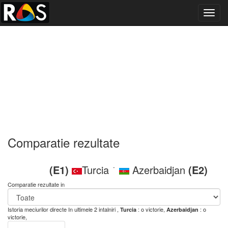
Toggl
navig
Comparatie rezultate
(E1)
Turcia
Azerbaidjan
(E2)
-
Comparatie rezultate in
Istoria meciurilor directe
In ultimele 2 intalniri ,
: o victorie,
: o
Turcia
Azerbaidjan
victorie,