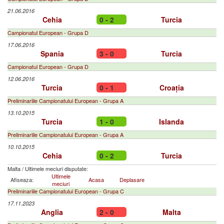
21.06.2016
Cehia
0 - 2
Turcia
Campionatul European - Grupa D
17.06.2016
Spania
3 - 0
Turcia
Campionatul European - Grupa D
12.06.2016
Turcia
0 - 1
Croația
Preliminariile Campionatului European - Grupa A
13.10.2015
Turcia
1 - 0
Islanda
Preliminariile Campionatului European - Grupa A
10.10.2015
Cehia
0 - 2
Turcia
Malta
/
Ultimele meciuri disputate:
Ultimele
Afiseaza:
Acasa
Deplasare
meciuri
Preliminariile Campionatului European - Grupa C
17.11.2023
Anglia
2 - 0
Malta