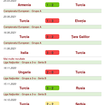
25.03.2023
Armenia
1 - 2
Turcia
Campionatul European - Grupa A
20.06.2021
Turcia
1 - 3
Elveția
Campionatul European - Grupa A
16.06.2021
Turcia
0 - 2
Țara Galilor
Campionatul European - Grupa A
11.06.2021
Italia
3 - 0
Turcia
Mai multe rezultate
Liga Naţiunilor - Grupa a 3-a - Seria B
18.11.2020
Ungaria
2 - 0
Turcia
Liga Naţiunilor - Grupa a 3-a - Seria B
15.11.2020
Turcia
3 - 2
Rusia
Liga Naţiunilor - Grupa a 3-a - Seria B
14.10.2020
Turcia
2 - 2
Serbia