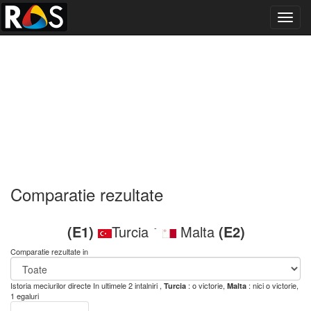
Toggl
navig
Comparatie rezultate
(E1)
Turcia
Malta
(E2)
-
Comparatie rezultate in
Istoria meciurilor directe
In ultimele 2 intalniri ,
: o victorie,
: nici o victorie,
Turcia
Malta
1 egaluri