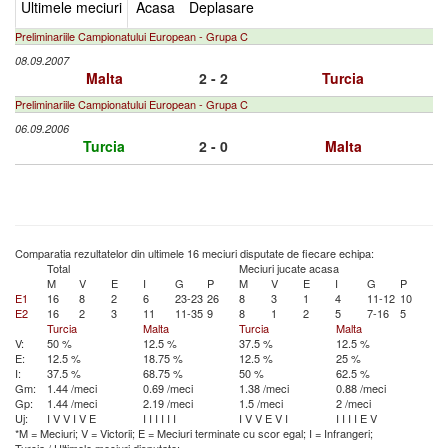
Ultimele meciuri
Acasa
Deplasare
Preliminariile Campionatului European - Grupa C
08.09.2007
Malta
2 - 2
Turcia
Preliminariile Campionatului European - Grupa C
06.09.2006
Turcia
2 - 0
Malta
Comparatia rezultatelor din ultimele 16 meciuri disputate de fiecare echipa:
Total
Meciuri jucate acasa
M
V
E
I
G
P
M
V
E
I
G
P
E1
16
8
2
6
23-23
26
8
3
1
4
11-12
10
E2
16
2
3
11
11-35
9
8
1
2
5
7-16
5
Turcia
Malta
Turcia
Malta
V:
50 %
12.5 %
37.5 %
12.5 %
E:
12.5 %
18.75 %
12.5 %
25 %
I:
37.5 %
68.75 %
50 %
62.5 %
Gm:
1.44 /meci
0.69 /meci
1.38 /meci
0.88 /meci
Gp:
1.44 /meci
2.19 /meci
1.5 /meci
2 /meci
Uj:
I
V
V
I
V
E
I
I
I
I
I
I
I
V
V
E
V
I
I
I
I
I
E
V
*M = Meciuri; V = Victorii; E = Meciuri terminate cu scor egal; I = Infrangeri;