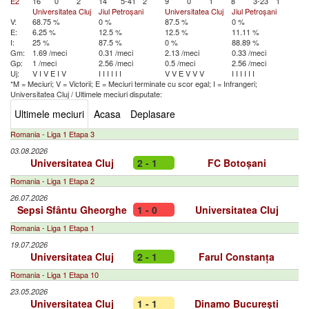
E2
16
0
2
14
5-41
2
9
0
1
8
3-23
1
Universitatea Cluj
Jiul Petroșani
Universitatea Cluj
Jiul Petroșani
V:
68.75 %
0 %
87.5 %
0 %
E:
6.25 %
12.5 %
12.5 %
11.11 %
I:
25 %
87.5 %
0 %
88.89 %
Gm:
1.69 /meci
0.31 /meci
2.13 /meci
0.33 /meci
Gp:
1 /meci
2.56 /meci
0.5 /meci
2.56 /meci
Uj:
V
I
V
E
I
V
I
I
I
I
I
I
V
V
E
V
V
V
I
I
I
I
I
I
*M = Meciuri; V = Victorii; E = Meciuri terminate cu scor egal; I = Infrangeri;
Universitatea Cluj
/
Ultimele meciuri disputate:
Ultimele meciuri
Acasa
Deplasare
Romania - Liga 1 Etapa 3
03.08.2026
Universitatea Cluj
2 - 1
FC Botoșani
Romania - Liga 1 Etapa 2
26.07.2026
Sepsi Sfântu Gheorghe
1 - 0
Universitatea Cluj
Romania - Liga 1 Etapa 1
19.07.2026
Universitatea Cluj
2 - 1
Farul Constanța
Romania - Liga 1 Etapa 10
23.05.2026
Universitatea Cluj
1 - 1
Dinamo București