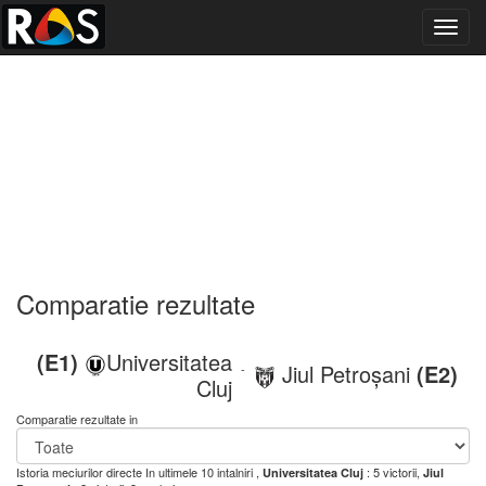
Toggl
navig
Comparatie rezultate
(E1)
Universitatea
Jiul Petroșani
(E2)
-
Cluj
Comparatie rezultate in
Istoria meciurilor directe
In ultimele 10 intalniri ,
: 5 victorii,
Universitatea Cluj
Jiul