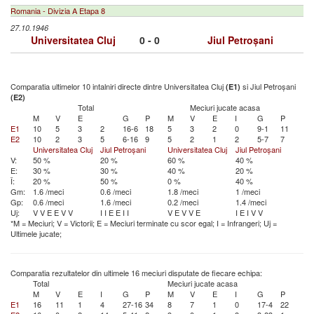
Romania - Divizia A Etapa 8
27.10.1946
Universitatea Cluj
0 - 0
Jiul Petroșani
Comparatia ultimelor 10 intalniri directe dintre Universitatea Cluj
si Jiul Petroșani
(E1)
(E2)
Total
Meciuri jucate acasa
M
V
E
G
P
M
V
E
I
G
P
E1
10
5
3
2
16-6
18
5
3
2
0
9-1
11
E2
10
2
3
5
6-16
9
5
2
1
2
5-7
7
Universitatea Cluj
Jiul Petroșani
Universitatea Cluj
Jiul Petroșani
V:
50 %
20 %
60 %
40 %
E:
30 %
30 %
40 %
20 %
Î:
20 %
50 %
0 %
40 %
Gm:
1.6 /meci
0.6 /meci
1.8 /meci
1 /meci
Gp:
0.6 /meci
1.6 /meci
0.2 /meci
1.4 /meci
Uj:
V
V
E
E
V
V
I
I
E
E
I
I
V
E
V
V
E
I
E
I
V
V
*M = Meciuri; V = Victorii; E = Meciuri terminate cu scor egal; I = Infrangeri; Uj =
Ultimele jucate;
Comparatia rezultatelor din ultimele 16 meciuri disputate de fiecare echipa:
Total
Meciuri jucate acasa
M
V
E
I
G
P
M
V
E
I
G
P
E1
16
11
1
4
27-16
34
8
7
1
0
17-4
22