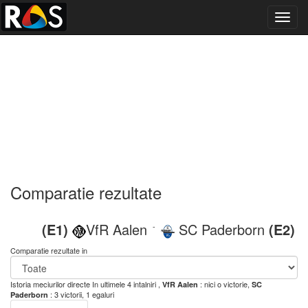
Toggl
navig
Comparatie rezultate
(E1)
VfR Aalen
SC Paderborn
(E2)
-
Comparatie rezultate in
Istoria meciurilor directe
In ultimele 4 intalniri ,
: nici o victorie,
VfR Aalen
SC
: 3 victorii, 1 egaluri
Paderborn