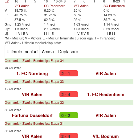
E2
16
1
5
10
16-34
8
7
0
1
6
8-23
1
VfR Aalen
SC Paderborn
VfR Aalen
SC Paderborn
V:
18.75 %
6.25 %
25 %
0 %
E:
43.75 %
31.25 %
50 %
14.29 %
I:
37.5 %
62.5 %
25 %
85.71 %
Gm:
1.25 /meci
1 /meci
1.63 /meci
1.14 /meci
Gp:
1.5 /meci
2.13 /meci
1.63 /meci
3.29 /meci
Uj:
I
I
V
I
E
V
I
I
I
I
E
I
I
I
V
E
V
E
I
I
I
E
I
I
*M = Meciuri; V = Victorii; E = Meciuri terminate cu scor egal; I = Infrangeri;
VfR Aalen
/
Ultimele meciuri disputate:
Ultimele meciuri
Acasa
Deplasare
Germania - Zweite Bundesliga Etapa 34
24.05.2015
1. FC Nürnberg
2 - 1
VfR Aalen
Germania - Zweite Bundesliga Etapa 33
17.05.2015
VfR Aalen
2 - 4
1. FC Heidenheim
Germania - Zweite Bundesliga Etapa 32
08.05.2015
Fortuna Düsseldorf
0 - 2
VfR Aalen
Germania - Zweite Bundesliga Etapa 31
03.05.2015
VfR Aalen
2 - 4
VfL Bochum