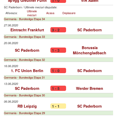
SpVgg Greuther Fürth
1 - 0
VfR Aalen
SC Paderborn
/
Ultimele meciuri disputate:
Ultimele
Afiseaza:
Acasa
Deplasare
meciuri
Germania - Bundesliga Etapa 34
27.06.2020
Eintracht Frankfurt
3 - 2
SC Paderborn
Germania - Bundesliga Etapa 33
20.06.2020
Borussia
SC Paderborn
1 - 3
Mönchengladbach
Germania - Bundesliga Etapa 32
16.06.2020
1. FC Union Berlin
1 - 0
SC Paderborn
Germania - Bundesliga Etapa 31
13.06.2020
SC Paderborn
1 - 5
Werder Bremen
Germania - Bundesliga Etapa 30
06.06.2020
RB Leipzig
1 - 1
SC Paderborn
Germania - Bundesliga Etapa 29