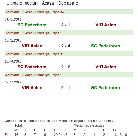
Ultimele meciuri
Acasa
Deplasare
Germania - Zweite Bundesliga Etapa 34
11.05.2014
SC Paderborn
2 - 1
VfR Aalen
Germania - Zweite Bundesliga Etapa 17
08.12.2013
VfR Aalen
2 - 4
SC Paderborn
Germania - Zweite Bundesliga Etapa 31
28.04.2013
SC Paderborn
2 - 2
VfR Aalen
Germania - Zweite Bundesliga Etapa 14
17.11.2012
VfR Aalen
0 - 1
SC Paderborn
Comparatia rezultatelor din ultimele 16 meciuri disputate de fiecare echipa:
Total
Meciuri jucate acasa
M
V
E
I
G
P
M
V
E
I
G
P
E1
16
3
7
6
20-24
16
8
2
4
2
13-13
10