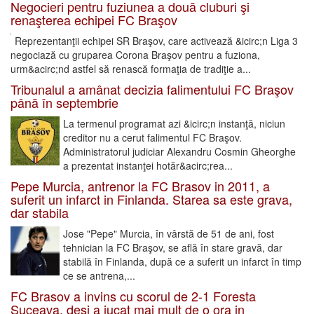
Negocieri pentru fuziunea a două cluburi şi
renaşterea echipei FC Braşov
Reprezentanţii echipei SR Braşov, care activează &icirc;n Liga 3
negociază cu gruparea Corona Braşov pentru a fuziona,
urm&acirc;nd astfel să renască formaţia de tradiţie a...
Tribunalul a amânat decizia falimentului FC Braşov
până în septembrie
La termenul programat azi &icirc;n instanţă, niciun
creditor nu a cerut falimentul FC Braşov.
Administratorul judiciar Alexandru Cosmin Gheorghe
a prezentat instanţei hotăr&acirc;rea...
Pepe Murcia, antrenor la FC Brasov in 2011, a
suferit un infarct in Finlanda. Starea sa este grava,
dar stabila
Jose "Pepe" Murcia, în vârstă de 51 de ani, fost
tehnician la FC Braşov, se află în stare gravă, dar
stabilă în Finlanda, după ce a suferit un infarct în timp
ce se antrena,...
FC Brasov a invins cu scorul de 2-1 Foresta
Suceava, desi a jucat mai mult de o ora in