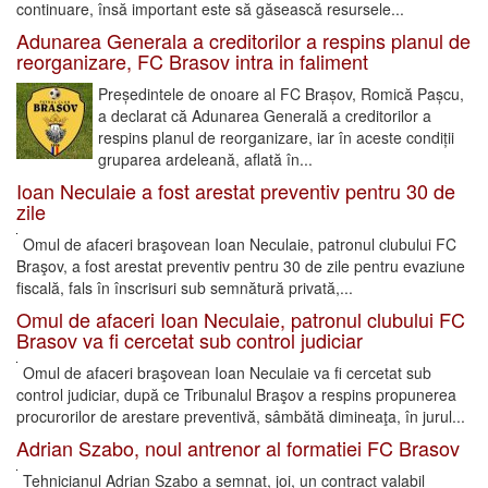
continuare, însă important este să găsească resursele...
Adunarea Generala a creditorilor a respins planul de
reorganizare, FC Brasov intra in faliment
Președintele de onoare al FC Brașov, Romică Pașcu,
a declarat că Adunarea Generală a creditorilor a
respins planul de reorganizare, iar în aceste condiții
gruparea ardeleană, aflată în...
Ioan Neculaie a fost arestat preventiv pentru 30 de
zile
Omul de afaceri braşovean Ioan Neculaie, patronul clubului FC
Braşov, a fost arestat preventiv pentru 30 de zile pentru evaziune
fiscală, fals în înscrisuri sub semnătură privată,...
Omul de afaceri Ioan Neculaie, patronul clubului FC
Brasov va fi cercetat sub control judiciar
Omul de afaceri braşovean Ioan Neculaie va fi cercetat sub
control judiciar, după ce Tribunalul Braşov a respins propunerea
procurorilor de arestare preventivă, sâmbătă dimineaţa, în jurul...
Adrian Szabo, noul antrenor al formatiei FC Brasov
Tehnicianul Adrian Szabo a semnat, joi, un contract valabil