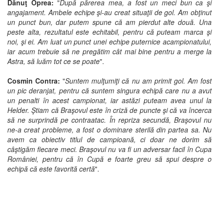
Dănuţ Oprea:
"
După părerea mea, a fost un meci bun ca şi
angajament. Ambele echipe şi-au creat situaţii de gol. Am obţinut
un punct bun, dar putem spune că am pierdut alte două. Una
peste alta, rezultatul este echitabil, pentru că puteam marca şi
noi, şi ei. Am luat un punct unei echipe puternice acampionatului,
iar acum trebuie să ne pregătim cât mai bine pentru a merge la
Astra, să luăm tot ce se poate
".
Cosmin Contra:
"
Suntem mulţumiţi că nu am primit gol. Am fost
un pic deranjat, pentru că suntem singura echipă care nu a avut
un penalti în acest campionat, iar astăzi puteam avea unul la
Helder. Ştiam că Braşovul este în criză de puncte şi că va încerca
să ne surprindă pe contraatac. În repriza secundă, Braşovul nu
ne-a creat probleme, a fost o dominare sterilă din partea sa. Nu
avem ca obiectiv titlul de campioană, ci doar ne dorim să
câştigăm fiecare meci. Braşovul nu va fi un adversar facil în Cupa
României, pentru că în Cupă e foarte greu să spui despre o
echipă că este favorită certă
".