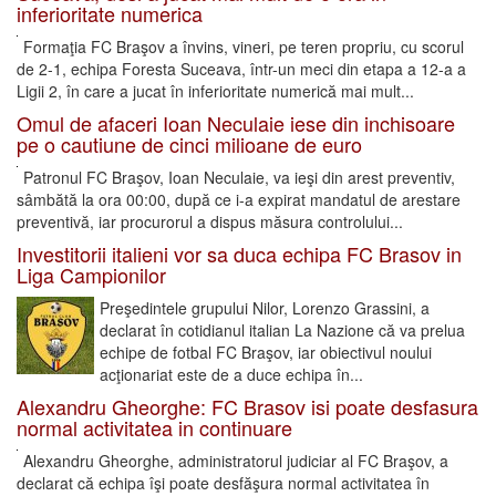
inferioritate numerica
Formaţia FC Braşov a învins, vineri, pe teren propriu, cu scorul
de 2-1, echipa Foresta Suceava, într-un meci din etapa a 12-a a
Ligii 2, în care a jucat în inferioritate numerică mai mult...
Omul de afaceri Ioan Neculaie iese din inchisoare
pe o cautiune de cinci milioane de euro
Patronul FC Braşov, Ioan Neculaie, va ieşi din arest preventiv,
sâmbătă la ora 00:00, după ce i-a expirat mandatul de arestare
preventivă, iar procurorul a dispus măsura controlului...
Investitorii italieni vor sa duca echipa FC Brasov in
Liga Campionilor
Preşedintele grupului Nilor, Lorenzo Grassini, a
declarat în cotidianul italian La Nazione că va prelua
echipe de fotbal FC Braşov, iar obiectivul noului
acţionariat este de a duce echipa în...
Alexandru Gheorghe: FC Brasov isi poate desfasura
normal activitatea in continuare
Alexandru Gheorghe, administratorul judiciar al FC Braşov, a
declarat că echipa îşi poate desfăşura normal activitatea în