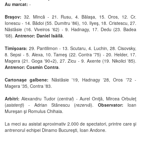
Au marcat:
-
Braşov:
32. Mincă - 21. Rusu, 4. Bălaşa, 15. Oros, 12. Cr.
Ionescu - 14. Bădoi (55. Dumitru '86), 10. Ilyeş, 18. Cristescu, 27.
Năstăsie (16. Viveiros '62) - 9. Hadnagy, 17. Dedu (23. Badea
'68).
Antrenor: Daniel Isăilă
.
Timişoara:
29. Pantilimon - 13. Scutaru, 4. Luchin, 28. Cisovsky,
8. Sepsi - 5. Alexa, 10. Tameş (22. Contra '75) - 20. Helder, 17.
Magera (21. Goga '90+2), 27. Zicu - 9. Axente (19. Nikolici '85).
Antrenor: Cosmin Contra
.
Cartonaşe galbene:
Năstăsie '19, Hadnagy '28, Oros '72 -
Magera '35, Contra '83.
Arbitri:
Alexandru Tudor (
central
) - Aurel Oniţă, Mircea Orbuleţ
(
asistenţi
) - Adrian Stănescu (
rezervă
).
Observator:
Ioan
Mureşan şi Romulus Chihaia.
La meci au asistat aproximativ 2.000 de spectatori, printre care şi
antrenorul echipei Dinamo Bucureşti, Ioan Andone.