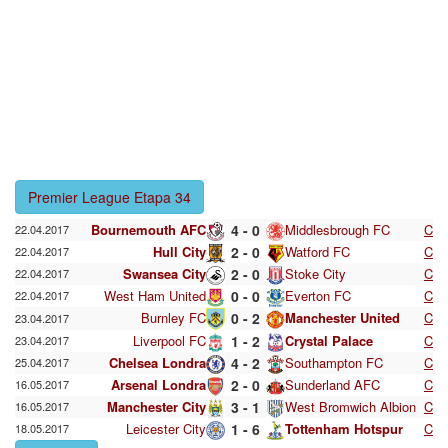
Premier League Etapa 34
Bournemouth AFC
4 - 0
Middlesbrough FC
C
22.04.2017
Hull City
2 - 0
Watford FC
C
22.04.2017
Swansea City
2 - 0
Stoke City
C
22.04.2017
West Ham United
0 - 0
Everton FC
C
22.04.2017
Burnley FC
0 - 2
Manchester United
C
23.04.2017
Liverpool FC
1 - 2
Crystal Palace
C
23.04.2017
Chelsea Londra
4 - 2
Southampton FC
C
25.04.2017
Arsenal Londra
2 - 0
Sunderland AFC
C
16.05.2017
Manchester City
3 - 1
West Bromwich Albion
C
16.05.2017
Leicester City
1 - 6
Tottenham Hotspur
C
18.05.2017