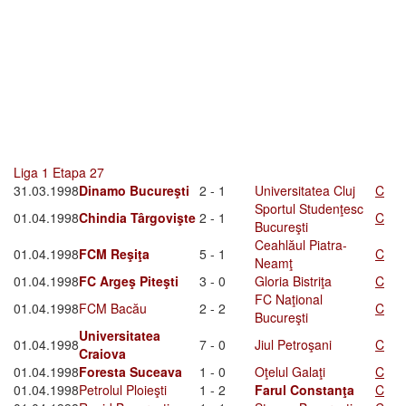
Liga 1 Etapa 27
31.03.1998
Dinamo Bucureşti
2 - 1
Universitatea Cluj
C
Sportul Studenţesc
01.04.1998
Chindia Târgovişte
2 - 1
C
Bucureşti
Ceahlăul Piatra-
01.04.1998
FCM Reşiţa
5 - 1
C
Neamţ
01.04.1998
FC Argeş Piteşti
3 - 0
Gloria Bistriţa
C
FC Naţional
01.04.1998
FCM Bacău
2 - 2
C
Bucureşti
Universitatea
01.04.1998
7 - 0
Jiul Petroşani
C
Craiova
01.04.1998
Foresta Suceava
1 - 0
Oţelul Galaţi
C
01.04.1998
Petrolul Ploieşti
1 - 2
Farul Constanţa
C