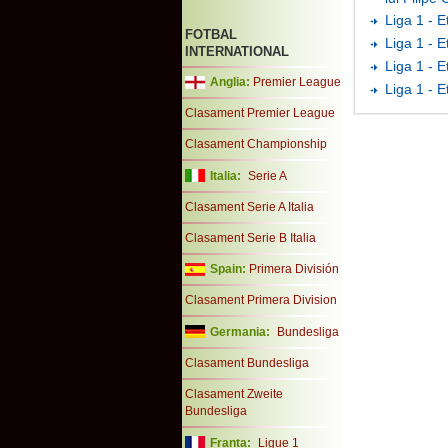
Liga 1 - E
FOTBAL
Liga 1 - 
INTERNATIONAL
Liga 1 - E
Anglia:
Premier League
Liga 1 - 
Clasament Premier League
Clasament Championship
Italia:
Serie A
Clasament Serie A Italia
Clasament Serie B Italia
Spain:
Primera División
Clasament Primera Division
Germania:
Bundesliga
Clasament Bundesliga
Clasament Zweite
Bundesliga
Franta:
Ligue 1