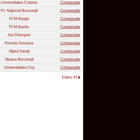
Universitatea Craiova
Comparatie
FC Naţional Bucureşti
Comparatie
FCM Reşiţa
Comparatie
FCM Bacău
Comparatie
Jiul Petroşani
Comparatie
Foresta Suceava
Comparatie
Oţelul Galaţi
Comparatie
Steaua Bucureşti
Comparatie
Universitatea Cluj
Comparatie
Etapa 34