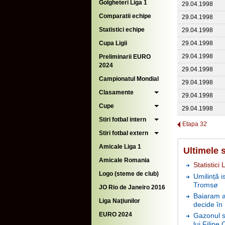
Golgheteri Liga 1
29.04.1998
Comparatii echipe
29.04.1998
Statistici echipe
29.04.1998
Cupa Ligii
29.04.1998
29.04.1998
Preliminarii EURO
2024
29.04.1998
Campionatul Mondial
29.04.1998
Clasamente
29.04.1998
Cupe
29.04.1998
Stiri fotbal intern
Etapa 32
Stiri fotbal extern
Amicale Liga 1
Ultimele s
Amicale Romania
Statistici 
Logo (steme de club)
Umilință i
Tromsø
JO Rio de Janeiro 2016
Baiaram a 
Liga Naţiunilor
decide în
EURO 2024
Gazonul s
lui Filipe