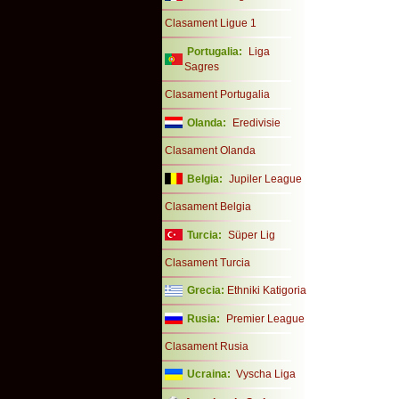
Clasament Ligue 1
Portugalia:
Liga
Sagres
Clasament Portugalia
Olanda:
Eredivisie
Clasament Olanda
Belgia:
Jupiler League
Clasament Belgia
Turcia:
Süper Lig
Clasament Turcia
Grecia:
Ethniki Katigoria
Rusia:
Premier League
Clasament Rusia
Ucraina:
Vyscha Liga