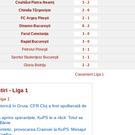
Ceahlăul Piatra-Neamţ
3 - 2
Chindia Târgovişte
2 - 0
FC Argeş Piteşti
2 - 1
Dinamo Bucureşti
6 - 2
Farul Constanţa
3 - 0
Rapid Bucureşti
3 - 0
Petrolul Ploieşti
1 - 1
Sportul Studenţesc Bucureşti
1 - 1
Gloria Bistriţa
2 - 2
Clasament Liga 1
tiri - Liga 1
Liga 1
storică în Gruia. CFR Cluj a fost spulberată de
aprins speranțele, KuPS le-a răcit. Totul se
 Bănie
intetic, provocarea Craiovei la KuPS. Mesajul
 Coelho