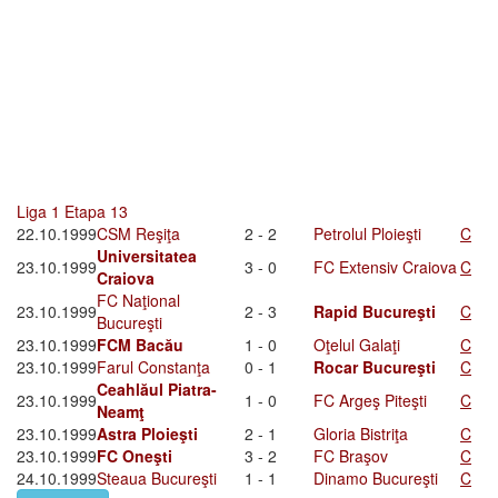
Liga 1 Etapa 13
22.10.1999
CSM Reşiţa
2 - 2
Petrolul Ploieşti
C
Universitatea
23.10.1999
3 - 0
FC Extensiv Craiova
C
Craiova
FC Naţional
23.10.1999
2 - 3
Rapid Bucureşti
C
Bucureşti
23.10.1999
FCM Bacău
1 - 0
Oţelul Galaţi
C
23.10.1999
Farul Constanţa
0 - 1
Rocar Bucureşti
C
Ceahlăul Piatra-
23.10.1999
1 - 0
FC Argeş Piteşti
C
Neamţ
23.10.1999
Astra Ploieşti
2 - 1
Gloria Bistriţa
C
23.10.1999
FC Oneşti
3 - 2
FC Braşov
C
24.10.1999
Steaua Bucureşti
1 - 1
Dinamo Bucureşti
C