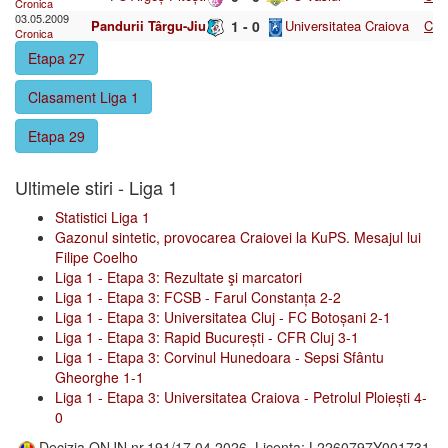
Cronica
03.05.2009
Pandurii Târgu-Jiu
1 - 0
Universitatea Craiova
C
Cronica
Etapa 27
Clasament Liga 1
Etapa 29
Ultimele stiri - Liga 1
Statistici Liga 1
Gazonul sintetic, provocarea Craiovei la KuPS. Mesajul lui
Filipe Coelho
Liga 1 - Etapa 3: Rezultate şi marcatori
Liga 1 - Etapa 3: FCSB - Farul Constanța 2-2
Liga 1 - Etapa 3: Universitatea Cluj - FC Botoșani 2-1
Liga 1 - Etapa 3: Rapid București - CFR Cluj 3-1
Liga 1 - Etapa 3: Corvinul Hunedoara - Sepsi Sfântu
Gheorghe 1-1
Liga 1 - Etapa 3: Universitatea Craiova - Petrolul Ploiești 4-
0
Decizia ONJN nr.191/17.04.2026, Licenta: L2260797Y001731