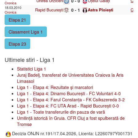
Unirea Urziceni
0 - 0
Oțelul Galați
C
Cronica
18.03.2010
Rapid București
0 - 1
Astra Ploiești
C
Cronica
Etapa 21
Clasament Liga 1
Etapa 23
Ultimele stiri - Liga 1
Statistici Liga 1
Juraj Badelj, transferat de Universitatea Craiova la Aris
Limassol
Liga 1 - Etapa 4: Rezultate şi marcatori
Liga 1 - Etapa 4: Dinamo București - FC Voluntari 4-0
Liga 1 - Etapa 4: Farul Constanța - FK Csíkszereda 3-2
Liga 1 - Etapa 4: FC UTA Arad - Rapid București 0-0
Liga 1 - Toate transferurile din pauza de vară
Umilință istorică în Gruia. CFR Cluj a fost spulberată de
Tromsø
Decizia ONJN nr.191/17.04.2026, Licenta: L2260797Y001731