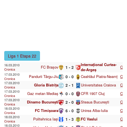
Liga 1 Etapa 22
Internațional Curtea-
16.03.2010
FC Brașov
1 - 2
C
Cronica
de-Argeș
17.03.2010
Pandurii Târgu-Jiu
0 - 0
Ceahlăul Piatra-Neamț
C
Cronica
17.03.2010
Gloria Bistrița
2 - 1
Universitatea Craiova
C
Cronica
17.03.2010
Gaz metan Mediaș
0 - 0
CFR 1907 Cluj
C
Cronica
17.03.2010
Dinamo București
2 - 0
Steaua București
C
Cronica
18.03.2010
FC Timișoara
6 - 0
Unirea Alba-Iulia
C
Cronica
18.03.2010
Politehnica Iași
1 - 3
FC Vaslui
C
Cronica
18.03.2010