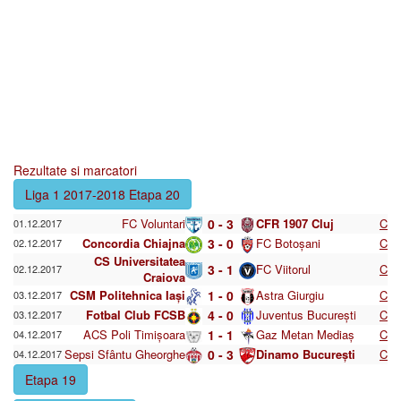
Rezultate si marcatori
Liga 1 2017-2018 Etapa 20
FC Voluntari
0 - 3
CFR 1907 Cluj
C
01.12.2017
Concordia Chiajna
3 - 0
FC Botoșani
C
02.12.2017
CS Universitatea
3 - 1
FC Viitorul
C
02.12.2017
Craiova
CSM Politehnica Iași
1 - 0
Astra Giurgiu
C
03.12.2017
Fotbal Club FCSB
4 - 0
Juventus București
C
03.12.2017
ACS Poli Timișoara
1 - 1
Gaz Metan Mediaș
C
04.12.2017
Sepsi Sfântu Gheorghe
0 - 3
Dinamo București
C
04.12.2017
Etapa 19