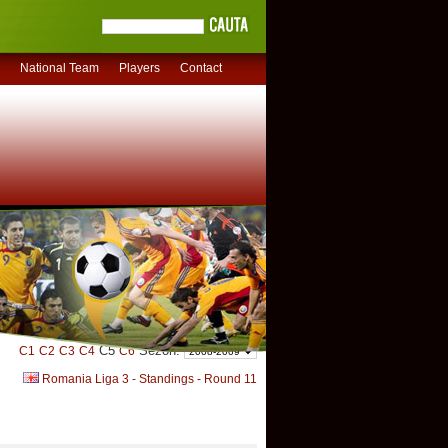
National Team
Players
Contact
C5
Sezon:
C1
C2
C3
C4
C6
Romania Liga 3 - Standings - Round 11