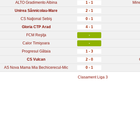
ALTO Gradimento Albina
1 - 1
Mine
Unirea Sânnicolau-Mare
2 - 1
CS Naţional Sebiş
0 - 1
Gloria CTP Arad
4 - 1
FCM Reşiţa
-
Calor Timişoara
-
Progresul Gătaia
1 - 3
CS Vulcan
2 - 0
AS Nova Mama Mia Bechicerecul-Mic
0 - 1
Clasament Liga 3