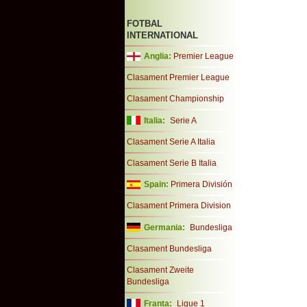
FOTBAL
INTERNATIONAL
Anglia:
Premier League
Clasament Premier League
Clasament Championship
Italia:
Serie A
Clasament Serie A Italia
Clasament Serie B Italia
Spain:
Primera División
Clasament Primera Division
Germania:
Bundesliga
Clasament Bundesliga
Clasament Zweite
Bundesliga
Franta:
Ligue 1