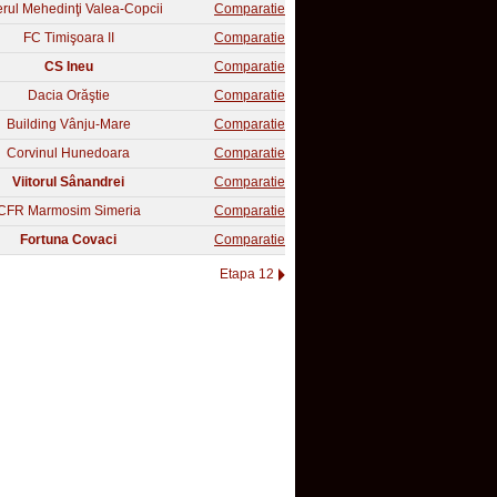
rul Mehedinţi Valea-Copcii
Comparatie
FC Timişoara II
Comparatie
CS Ineu
Comparatie
Dacia Orăştie
Comparatie
Building Vânju-Mare
Comparatie
Corvinul Hunedoara
Comparatie
Viitorul Sânandrei
Comparatie
CFR Marmosim Simeria
Comparatie
Fortuna Covaci
Comparatie
Etapa 12