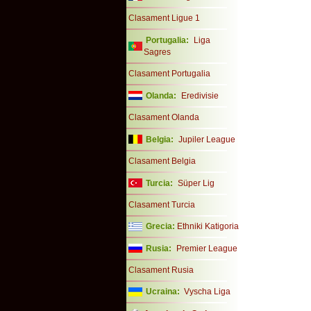
Clasament Ligue 1
Portugalia:
Liga
Sagres
Clasament Portugalia
Olanda:
Eredivisie
Clasament Olanda
Belgia:
Jupiler League
Clasament Belgia
Turcia:
Süper Lig
Clasament Turcia
Grecia:
Ethniki Katigoria
Rusia:
Premier League
Clasament Rusia
Ucraina:
Vyscha Liga