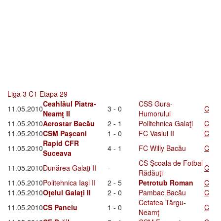
Liga 3 C1 Etapa 29
Ceahlăul Piatra-
CSS Gura-
11.05.2010
3 - 0
C
Neamţ II
Humorului
11.05.2010
Aerostar Bacău
2 - 1
Politehnica Galaţi
C
11.05.2010
CSM Paşcani
1 - 0
FC Vaslui II
C
Rapid CFR
11.05.2010
4 - 1
FC Willy Bacău
C
Suceava
CS Şcoala de Fotbal
11.05.2010
Dunărea Galaţi II
-
C
Rădăuţi
11.05.2010
Politehnica Iaşi II
2 - 5
Petrotub Roman
C
11.05.2010
Oţelul Galaţi II
2 - 0
Pambac Bacău
C
Cetatea Târgu-
11.05.2010
CS Panciu
1 - 0
C
Neamţ