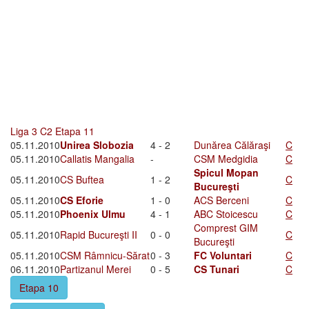
Liga 3 C2 Etapa 11
05.11.2010
Unirea Slobozia
4 - 2
Dunărea Călăraşi
C
05.11.2010
Callatis Mangalia
-
CSM Medgidia
C
Spicul Mopan
05.11.2010
CS Buftea
1 - 2
C
Bucureşti
05.11.2010
CS Eforie
1 - 0
ACS Berceni
C
05.11.2010
Phoenix Ulmu
4 - 1
ABC Stoicescu
C
Comprest GIM
05.11.2010
Rapid Bucureşti II
0 - 0
C
Bucureşti
05.11.2010
CSM Râmnicu-Sărat
0 - 3
FC Voluntari
C
06.11.2010
Partizanul Merei
0 - 5
CS Tunari
C
Etapa 10