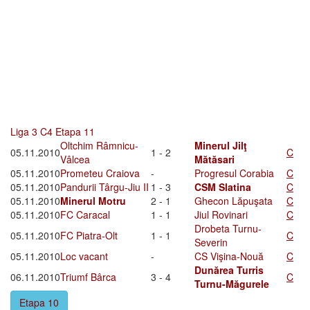
Liga 3 C4 Etapa 11
Oltchim Râmnicu-
Minerul Jilţ
05.11.2010
1 - 2
C
Vâlcea
Mătăsari
05.11.2010
Prometeu Craiova
-
Progresul Corabia
C
05.11.2010
Pandurii Târgu-Jiu II
1 - 3
CSM Slatina
C
05.11.2010
Minerul Motru
2 - 1
Ghecon Lăpuşata
C
05.11.2010
FC Caracal
1 - 1
Jiul Rovinari
C
Drobeta Turnu-
05.11.2010
FC Piatra-Olt
1 - 1
C
Severin
05.11.2010
Loc vacant
-
CS Vişina-Nouă
C
Dunărea Turris
06.11.2010
Triumf Bârca
3 - 4
C
Turnu-Măgurele
Etapa 10