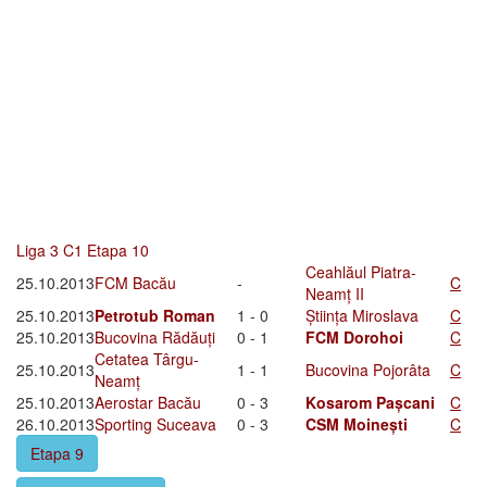
Liga 3 C1 Etapa 10
Ceahlăul Piatra-
25.10.2013
FCM Bacău
-
C
Neamț II
25.10.2013
Petrotub Roman
1 - 0
Știința Miroslava
C
25.10.2013
Bucovina Rădăuți
0 - 1
FCM Dorohoi
C
Cetatea Târgu-
25.10.2013
1 - 1
Bucovina Pojorâta
C
Neamț
25.10.2013
Aerostar Bacău
0 - 3
Kosarom Pașcani
C
26.10.2013
Sporting Suceava
0 - 3
CSM Moinești
C
Etapa 9