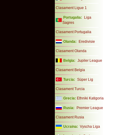
Clasament Ligue 1
Portugalia:
Liga
Sagres
Clasament Portugalia
Olanda:
Eredivisie
Clasament Olanda
Belgia:
Jupiler League
Clasament Belgia
Turcia:
Süper Lig
Clasament Turcia
Grecia:
Ethniki Katigoria
Rusia:
Premier League
Clasament Rusia
Ucraina:
Vyscha Liga