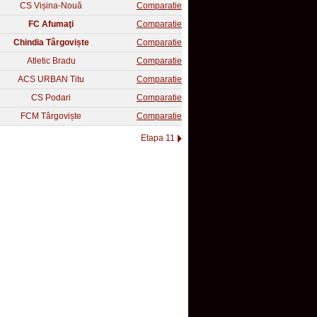
CS Vișina-Nouă
Comparatie
FC Afumaţi
Comparatie
Chindia Târgoviște
Comparatie
Atletic Bradu
Comparatie
ACS URBAN Titu
Comparatie
CS Podari
Comparatie
FCM Târgoviște
Comparatie
Etapa 11