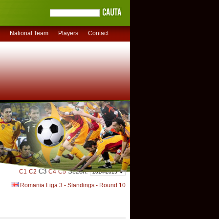
National Team
Players
Contact
C3
Sezon:
C1
C2
C4
C5
Romania Liga 3 - Standings - Round 10