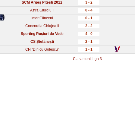
SCM Argeș Pitești 2012
3 - 2
Astra Giurgiu II
0 - 4
Inter Clinceni
0 - 1
Concordia Chiajna II
2 - 2
Sporting Roșiori-de-Vede
4 - 0
CS Ștefănești
2 - 1
CN "Dinicu Golescu"
1 - 1
Clasament Liga 3