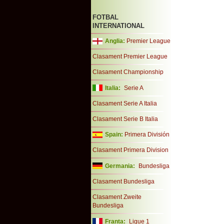
FOTBAL
INTERNATIONAL
Anglia:
Premier League
Clasament Premier League
Clasament Championship
Italia:
Serie A
Clasament Serie A Italia
Clasament Serie B Italia
Spain:
Primera División
Clasament Primera Division
Germania:
Bundesliga
Clasament Bundesliga
Clasament Zweite
Bundesliga
Franta:
Ligue 1