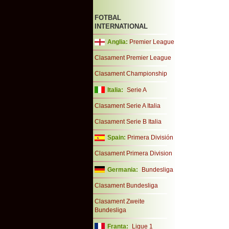
FOTBAL
INTERNATIONAL
Anglia:
Premier League
Clasament Premier League
Clasament Championship
Italia:
Serie A
Clasament Serie A Italia
Clasament Serie B Italia
Spain:
Primera División
Clasament Primera Division
Germania:
Bundesliga
Clasament Bundesliga
Clasament Zweite
Bundesliga
Franta:
Ligue 1