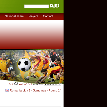
National Team
Players
Contact
C2
Sezon:
C1
C3
C4
C5
Romania Liga 3 - Standings - Round 14