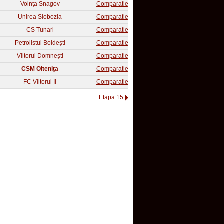
Voinţa Snagov
Comparatie
Unirea Slobozia
Comparatie
CS Tunari
Comparatie
Petrolistul Boldești
Comparatie
Viitorul Domnești
Comparatie
CSM Olteniţa
Comparatie
FC Viitorul II
Comparatie
Etapa 15