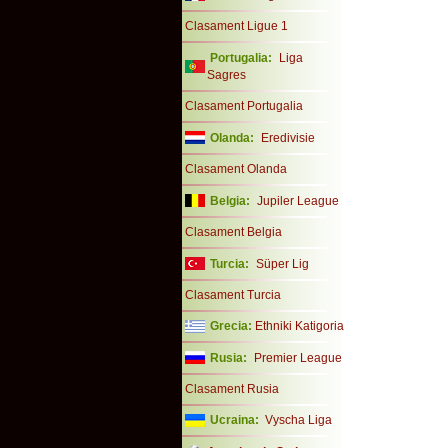
Clasament Ligue 1
Portugalia:
Liga
Sagres
Clasament Portugalia
Olanda:
Eredivisie
Clasament Olanda
Belgia:
Jupiler League
Clasament Belgia
Turcia:
Süper Lig
Clasament Turcia
Grecia:
Ethniki Katigoria
Rusia:
Premier League
Clasament Rusia
Ucraina:
Vyscha Liga