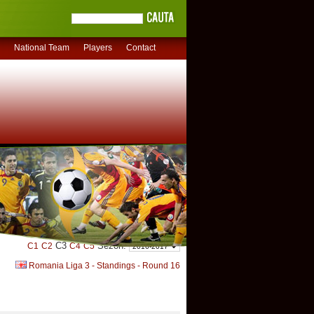
National Team
Players
Contact
C3
Sezon:
C1
C2
C4
C5
Romania Liga 3 - Standings - Round 16