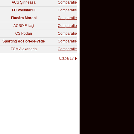
ACS Şirineasa
Comparatie
FC Voluntari II
Comparatie
Flacăra Moreni
Comparatie
ACSO Filiaşi
Comparatie
CS Podari
Comparatie
Sporting Roșiori-de-Vede
Comparatie
FCM Alexandria
Comparatie
Etapa 17