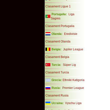
Clasament Ligue 1
Portugalia:
Liga
Sagres
Clasament Portugalia
Olanda:
Eredivisie
Clasament Olanda
Belgia:
Jupiler League
Clasament Belgia
Turcia:
Süper Lig
Clasament Turcia
Grecia:
Ethniki Katigoria
Rusia:
Premier League
Clasament Rusia
Ucraina:
Vyscha Liga