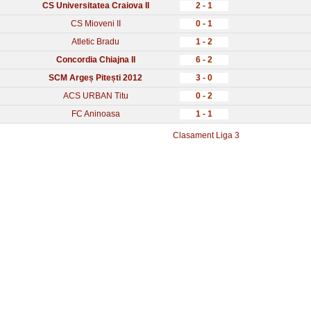
CS Universitatea Craiova II
2 - 1
CS Mioveni II
0 - 1
Atletic Bradu
1 - 2
Concordia Chiajna II
6 - 2
SCM Argeș Pitești 2012
3 - 0
ACS URBAN Titu
0 - 2
FC Aninoasa
1 - 1
Clasament Liga 3