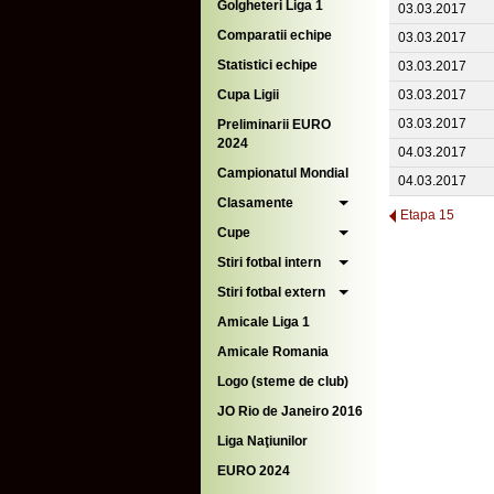
Golgheteri Liga 1
03.03.2017
Comparatii echipe
03.03.2017
Statistici echipe
03.03.2017
Cupa Ligii
03.03.2017
03.03.2017
Preliminarii EURO
2024
04.03.2017
Campionatul Mondial
04.03.2017
Clasamente
Etapa 15
Cupe
Stiri fotbal intern
Stiri fotbal extern
Amicale Liga 1
Amicale Romania
Logo (steme de club)
JO Rio de Janeiro 2016
Liga Naţiunilor
EURO 2024