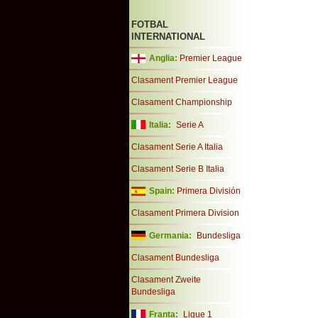
FOTBAL
INTERNATIONAL
Anglia:
Premier League
Clasament Premier League
Clasament Championship
Italia:
Serie A
Clasament Serie A Italia
Clasament Serie B Italia
Spain:
Primera División
Clasament Primera Division
Germania:
Bundesliga
Clasament Bundesliga
Clasament Zweite
Bundesliga
Franta:
Ligue 1