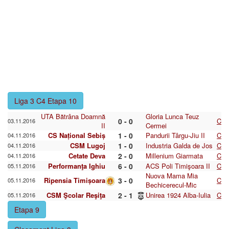
Liga 3 C4 Etapa 10
UTA Bătrâna Doamnă
Gloria Lunca Teuz
0 - 0
C
03.11.2016
II
Cermei
CS Național Sebiș
1 - 0
Pandurii Târgu-Jiu II
C
04.11.2016
CSM Lugoj
1 - 0
Industria Galda de Jos
C
04.11.2016
Cetate Deva
2 - 0
Millenium Giarmata
C
04.11.2016
Performanţa Ighiu
6 - 0
ACS Poli Timişoara II
C
05.11.2016
Nuova Mama Mia
Ripensia Timișoara
3 - 0
C
05.11.2016
Bechicerecul-Mic
CSM Şcolar Reşiţa
2 - 1
Unirea 1924 Alba-Iulia
C
05.11.2016
Etapa 9