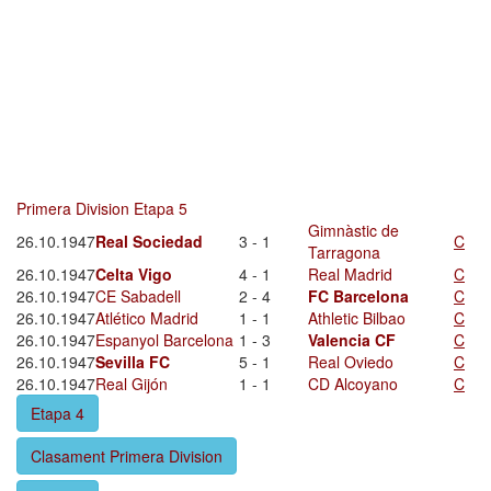
Primera Division Etapa 5
Gimnàstic de
26.10.1947
Real Sociedad
3 - 1
C
Tarragona
26.10.1947
Celta Vigo
4 - 1
Real Madrid
C
26.10.1947
CE Sabadell
2 - 4
FC Barcelona
C
26.10.1947
Atlético Madrid
1 - 1
Athletic Bilbao
C
26.10.1947
Espanyol Barcelona
1 - 3
Valencia CF
C
26.10.1947
Sevilla FC
5 - 1
Real Oviedo
C
26.10.1947
Real Gijón
1 - 1
CD Alcoyano
C
Etapa 4
Clasament Primera Division