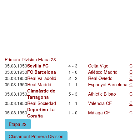
Primera Division Etapa 23
05.03.1950
Sevilla FC
4 - 3
Celta Vigo
C
05.03.1950
FC Barcelona
1 - 0
Atlético Madrid
C
05.03.1950
Real Valladolid
2 - 2
Real Oviedo
C
05.03.1950
Real Madrid
1 - 1
Espanyol Barcelona
C
Gimnàstic de
05.03.1950
5 - 3
Athletic Bilbao
C
Tarragona
05.03.1950
Real Sociedad
1 - 1
Valencia CF
C
Deportivo La
05.03.1950
1 - 0
Málaga CF
C
Coruña
Etapa 22
Clasament Primera Division