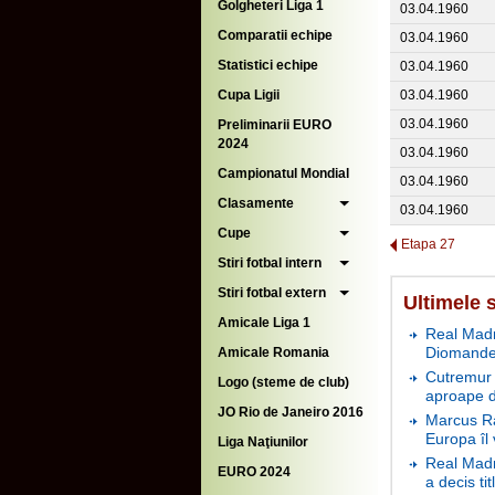
Golgheteri Liga 1
03.04.1960
Comparatii echipe
03.04.1960
Statistici echipe
03.04.1960
Cupa Ligii
03.04.1960
03.04.1960
Preliminarii EURO
2024
03.04.1960
Campionatul Mondial
03.04.1960
Clasamente
03.04.1960
Cupe
Etapa 27
Stiri fotbal intern
Stiri fotbal extern
Ultimele s
Amicale Liga 1
Real Madr
Diomande 
Amicale Romania
Cutremur 
Logo (steme de club)
aproape d
JO Rio de Janeiro 2016
Marcus Ra
Europa îl
Liga Naţiunilor
Real Madri
EURO 2024
a decis tit