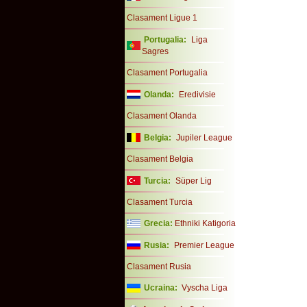
Clasament Ligue 1
Portugalia:
Liga
Sagres
Clasament Portugalia
Olanda:
Eredivisie
Clasament Olanda
Belgia:
Jupiler League
Clasament Belgia
Turcia:
Süper Lig
Clasament Turcia
Grecia:
Ethniki Katigoria
Rusia:
Premier League
Clasament Rusia
Ucraina:
Vyscha Liga