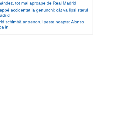
ández, tot mai aproape de Real Madrid
ppé accidentat la genunchi: cât va lipsi starul
Madrid
id schimbă antrenorul peste noapte: Alonso
oa in