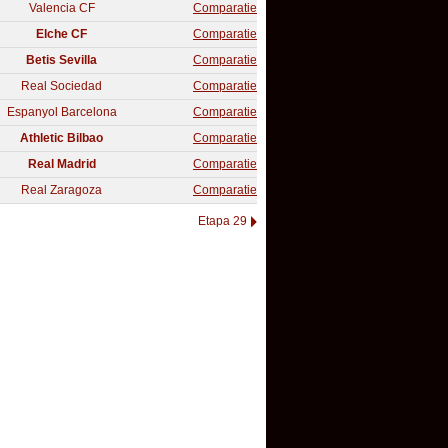
Valencia CF
Comparatie
Elche CF
Comparatie
Betis Sevilla
Comparatie
Real Sociedad
Comparatie
Espanyol Barcelona
Comparatie
Athletic Bilbao
Comparatie
Real Madrid
Comparatie
Real Zaragoza
Comparatie
Etapa 29