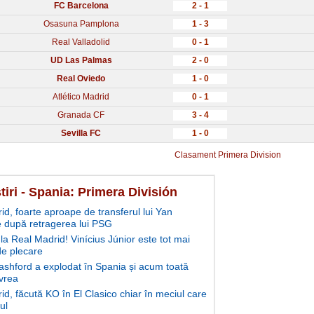
FC Barcelona
2 - 1
Osasuna Pamplona
1 - 3
Real Valladolid
0 - 1
UD Las Palmas
2 - 0
Real Oviedo
1 - 0
Atlético Madrid
0 - 1
Granada CF
3 - 4
Sevilla FC
1 - 0
Clasament Primera Division
tiri - Spania: Primera División
id, foarte aproape de transferul lui Yan
după retragerea lui PSG
la Real Madrid! Vinícius Júnior este tot mai
e plecare
shford a explodat în Spania și acum toată
 vrea
d, făcută KO în El Clasico chiar în meciul care
lul