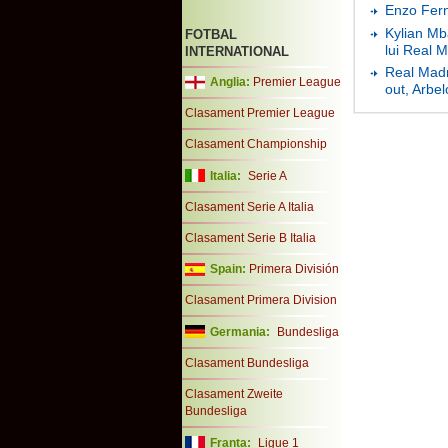
Enzo Fern
Kylian Mba
FOTBAL
lui Real 
INTERNATIONAL
Real Madr
Anglia:
Premier League
out, Arbel
Clasament Premier League
Clasament Championship
Italia:
Serie A
Clasament Serie A Italia
Clasament Serie B Italia
Spain:
Primera División
Clasament Primera Division
Germania:
Bundesliga
Clasament Bundesliga
Clasament Zweite
Bundesliga
Franta:
Ligue 1