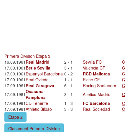
Primera Division Etapa 3
16.09.1961
Real Madrid
2 - 1
Sevilla FC
C
17.09.1961
Betis Sevilla
3 - 1
Valencia CF
C
17.09.1961
Espanyol Barcelona
0 - 2
RCD Mallorca
C
17.09.1961
Real Oviedo
1 - 1
Elche CF
C
17.09.1961
Real Zaragoza
6 - 1
Racing Santander
C
Osasuna
17.09.1961
3 - 1
Atlético Madrid
C
Pamplona
17.09.1961
CD Tenerife
1 - 3
FC Barcelona
C
17.09.1961
Athletic Bilbao
3 - 3
Real Sociedad
C
Etapa 2
Clasament Primera Division