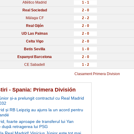
Atlético Madrid
1 - 1
Real Sociedad
2 - 0
Málaga CF
2 - 2
Real Gijón
2 - 0
UD Las Palmas
2 - 0
Celta Vigo
2 - 0
Betis Sevilla
1 - 0
Espanyol Barcelona
2 - 0
CE Sabadell
1 - 2
Clasament Primera Division
tiri - Spania: Primera División
únior și-a prelungit contractul cu Real Madrid
032
id și RB Leipzig au ajuns la un acord pentru
andé
id, foarte aproape de transferul lui Yan
după retragerea lui PSG
la Real Madrid! Vinícius Júnior este tot mai