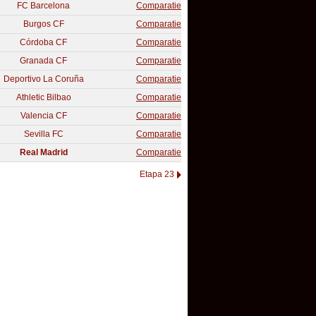
FC Barcelona
Comparatie
Burgos CF
Comparatie
Córdoba CF
Comparatie
Granada CF
Comparatie
Deportivo La Coruña
Comparatie
Athletic Bilbao
Comparatie
Valencia CF
Comparatie
Sevilla FC
Comparatie
Real Madrid
Comparatie
Etapa 23