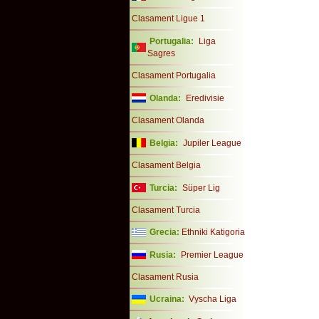
Clasament Ligue 1
Portugalia:
Liga
Sagres
Clasament Portugalia
Olanda:
Eredivisie
Clasament Olanda
Belgia:
Jupiler League
Clasament Belgia
Turcia:
Süper Lig
Clasament Turcia
Grecia:
Ethniki Katigoria
Rusia:
Premier League
Clasament Rusia
Ucraina:
Vyscha Liga