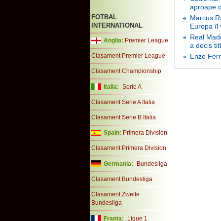
aproape d
FOTBAL
Marcus Ra
INTERNATIONAL
Europa îl
Real Madri
Anglia:
Premier League
a decis tit
Clasament Premier League
Enzo Fern
Clasament Championship
Italia:
Serie A
Clasament Serie A Italia
Clasament Serie B Italia
Spain:
Primera División
Clasament Primera Division
Germania:
Bundesliga
Clasament Bundesliga
Clasament Zweite
Bundesliga
Franta:
Ligue 1