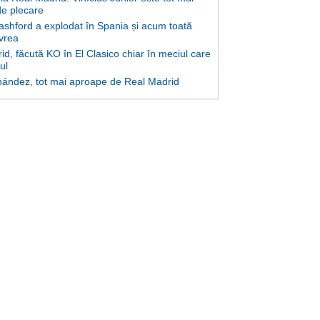
e plecare
shford a explodat în Spania și acum toată
 vrea
d, făcută KO în El Clasico chiar în meciul care
lul
ández, tot mai aproape de Real Madrid