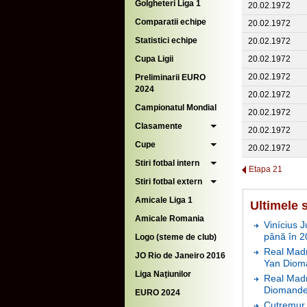
Golgheteri Liga 1
20.02.1972
Comparatii echipe
20.02.1972
Statistici echipe
20.02.1972
Cupa Ligii
20.02.1972
20.02.1972
Preliminarii EURO
2024
20.02.1972
Campionatul Mondial
20.02.1972
Clasamente
20.02.1972
Cupe
20.02.1972
Stiri fotbal intern
Etapa 21
Stiri fotbal extern
Amicale Liga 1
Ultimele s
Amicale Romania
Vinícius J
până în 2
Logo (steme de club)
Real Madr
JO Rio de Janeiro 2016
Yan Diom
Liga Naţiunilor
Real Madr
Diomande 
EURO 2024
Cutremur 