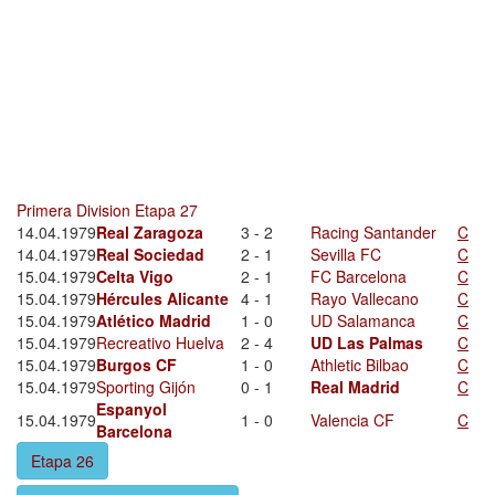
Primera Division Etapa 27
14.04.1979
Real Zaragoza
3 - 2
Racing Santander
C
14.04.1979
Real Sociedad
2 - 1
Sevilla FC
C
15.04.1979
Celta Vigo
2 - 1
FC Barcelona
C
15.04.1979
Hércules Alicante
4 - 1
Rayo Vallecano
C
15.04.1979
Atlético Madrid
1 - 0
UD Salamanca
C
15.04.1979
Recreativo Huelva
2 - 4
UD Las Palmas
C
15.04.1979
Burgos CF
1 - 0
Athletic Bilbao
C
15.04.1979
Sporting Gijón
0 - 1
Real Madrid
C
Espanyol
15.04.1979
1 - 0
Valencia CF
C
Barcelona
Etapa 26