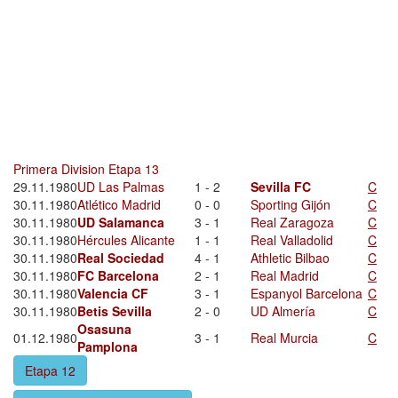
Primera Division Etapa 13
29.11.1980
UD Las Palmas
1 - 2
Sevilla FC
C
30.11.1980
Atlético Madrid
0 - 0
Sporting Gijón
C
30.11.1980
UD Salamanca
3 - 1
Real Zaragoza
C
30.11.1980
Hércules Alicante
1 - 1
Real Valladolid
C
30.11.1980
Real Sociedad
4 - 1
Athletic Bilbao
C
30.11.1980
FC Barcelona
2 - 1
Real Madrid
C
30.11.1980
Valencia CF
3 - 1
Espanyol Barcelona
C
30.11.1980
Betis Sevilla
2 - 0
UD Almería
C
Osasuna
01.12.1980
3 - 1
Real Murcia
C
Pamplona
Etapa 12