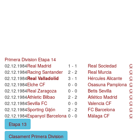
Primera Division Etapa 14
02.12.1984
Real Madrid
1 - 1
Real Sociedad
C
02.12.1984
Racing Santander
2 - 2
Real Murcia
C
02.12.1984
Real Valladolid
3 - 1
Hércules Alicante
C
02.12.1984
Elche CF
0 - 0
Osasuna Pamplona
C
02.12.1984
Real Zaragoza
0 - 0
Betis Sevilla
C
02.12.1984
Athletic Bilbao
2 - 2
Atlético Madrid
C
02.12.1984
Sevilla FC
0 - 0
Valencia CF
C
02.12.1984
Sporting Gijón
2 - 2
FC Barcelona
C
02.12.1984
Espanyol Barcelona
0 - 0
Málaga CF
C
Etapa 13
Clasament Primera Division