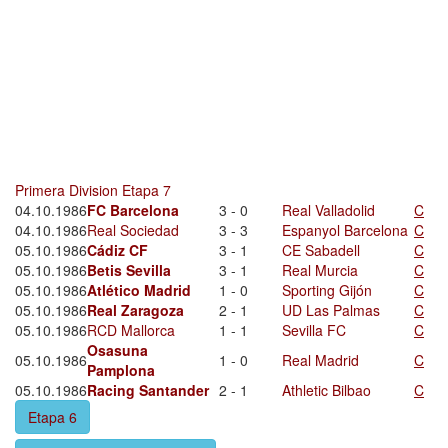
Primera Division Etapa 7
04.10.1986
FC Barcelona
3 - 0
Real Valladolid
C
04.10.1986
Real Sociedad
3 - 3
Espanyol Barcelona
C
05.10.1986
Cádiz CF
3 - 1
CE Sabadell
C
05.10.1986
Betis Sevilla
3 - 1
Real Murcia
C
05.10.1986
Atlético Madrid
1 - 0
Sporting Gijón
C
05.10.1986
Real Zaragoza
2 - 1
UD Las Palmas
C
05.10.1986
RCD Mallorca
1 - 1
Sevilla FC
C
Osasuna
05.10.1986
1 - 0
Real Madrid
C
Pamplona
05.10.1986
Racing Santander
2 - 1
Athletic Bilbao
C
Etapa 6