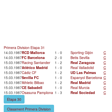
Primera Division Etapa 31
14.03.1987
RCD Mallorca
1 - 0
Sporting Gijón
C
14.03.1987
FC Barcelona
2 - 0
Betis Sevilla
C
15.03.1987
Racing Santander
1 - 2
Real Zaragoza
C
15.03.1987
Atlético Madrid
1 - 0
Real Valladolid
C
15.03.1987
Cádiz CF
1 - 2
UD Las Palmas
C
15.03.1987
Sevilla FC
1 - 0
Espanyol Barcelona
C
15.03.1987
Athletic Bilbao
1 - 2
Real Madrid
C
15.03.1987
CE Sabadell
1 - 0
Real Murcia
C
15.03.1987
Osasuna Pamplona
1 - 3
Real Sociedad
C
Etapa 30
Clasament Primera Division