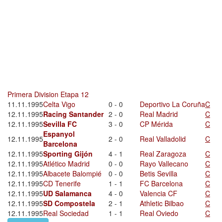
Primera Division Etapa 12
11.11.1995
Celta Vigo
0 - 0
Deportivo La Coruña
C
12.11.1995
Racing Santander
2 - 0
Real Madrid
C
12.11.1995
Sevilla FC
3 - 0
CP Mérida
C
Espanyol
12.11.1995
2 - 0
Real Valladolid
C
Barcelona
12.11.1995
Sporting Gijón
4 - 1
Real Zaragoza
C
12.11.1995
Atlético Madrid
0 - 0
Rayo Vallecano
C
12.11.1995
Albacete Balompié
0 - 0
Betis Sevilla
C
12.11.1995
CD Tenerife
1 - 1
FC Barcelona
C
12.11.1995
UD Salamanca
4 - 0
Valencia CF
C
12.11.1995
SD Compostela
2 - 1
Athletic Bilbao
C
12.11.1995
Real Sociedad
1 - 1
Real Oviedo
C