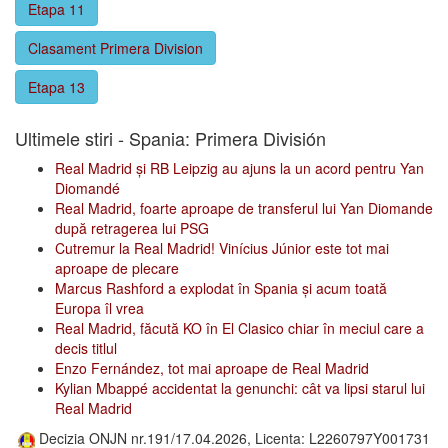
Etapa 11
Clasament Primera Division
Etapa 13
Ultimele stiri - Spania: Primera División
Real Madrid și RB Leipzig au ajuns la un acord pentru Yan
Diomandé
Real Madrid, foarte aproape de transferul lui Yan Diomande
după retragerea lui PSG
Cutremur la Real Madrid! Vinícius Júnior este tot mai
aproape de plecare
Marcus Rashford a explodat în Spania și acum toată
Europa îl vrea
Real Madrid, făcută KO în El Clasico chiar în meciul care a
decis titlul
Enzo Fernández, tot mai aproape de Real Madrid
Kylian Mbappé accidentat la genunchi: cât va lipsi starul lui
Real Madrid
Decizia ONJN nr.191/17.04.2026, Licenta: L2260797Y001731