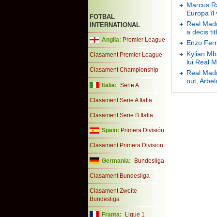
Marcus Ra
Europa îl
FOTBAL
Real Madri
INTERNATIONAL
a decis tit
Anglia:
Premier League
Enzo Fern
Kylian Mba
Clasament Premier League
lui Real 
Clasament Championship
Real Madr
out, Arbel
Italia:
Serie A
Clasament Serie A Italia
Clasament Serie B Italia
Spain:
Primera División
Clasament Primera Division
Germania:
Bundesliga
Clasament Bundesliga
Clasament Zweite
Bundesliga
Franta:
Ligue 1