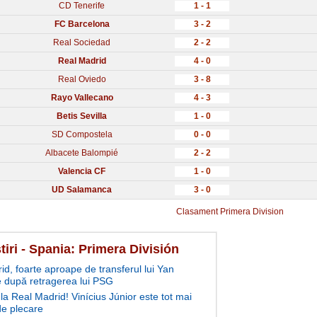
CD Tenerife
1 - 1
FC Barcelona
3 - 2
Real Sociedad
2 - 2
Real Madrid
4 - 0
Real Oviedo
3 - 8
Rayo Vallecano
4 - 3
Betis Sevilla
1 - 0
SD Compostela
0 - 0
Albacete Balompié
2 - 2
Valencia CF
1 - 0
UD Salamanca
3 - 0
Clasament Primera Division
tiri - Spania: Primera División
id, foarte aproape de transferul lui Yan
după retragerea lui PSG
la Real Madrid! Vinícius Júnior este tot mai
e plecare