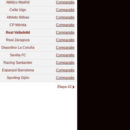
Atlético Madrid
Comparatie
Celta Vigo
Comparatie
Athletic Bilbao
Comparatie
CP Mérida
Comparatie
Real Valladolid
Comparatie
Real Zaragoza
Comparatie
Deportivo La Coruña
Comparatie
Sevilla FC
Comparatie
Racing Santander
Comparatie
Espanyol Barcelona
Comparatie
Sporting Gijón
Comparatie
Etapa 42