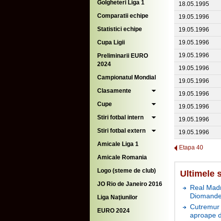
Golgheteri Liga 1
18.05.1995
Comparatii echipe
19.05.1996
Statistici echipe
19.05.1996
Cupa Ligii
19.05.1996
19.05.1996
Preliminarii EURO
2024
19.05.1996
Campionatul Mondial
19.05.1996
Clasamente
19.05.1996
Cupe
19.05.1996
Stiri fotbal intern
19.05.1996
Stiri fotbal extern
19.05.1996
Amicale Liga 1
Etapa 40
Amicale Romania
Logo (steme de club)
Ultimele s
JO Rio de Janeiro 2016
Real Madr
Diomande 
Liga Naţiunilor
Cutremur 
EURO 2024
aproape d