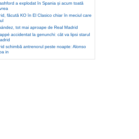
shford a explodat în Spania și acum toată
 vrea
d, făcută KO în El Clasico chiar în meciul care
lul
ández, tot mai aproape de Real Madrid
ppé accidentat la genunchi: cât va lipsi starul
Madrid
id schimbă antrenorul peste noapte: Alonso
oa in