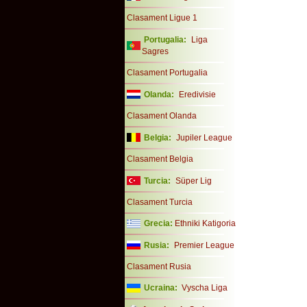
Clasament Ligue 1
Portugalia:
Liga
Sagres
Clasament Portugalia
Olanda:
Eredivisie
Clasament Olanda
Belgia:
Jupiler League
Clasament Belgia
Turcia:
Süper Lig
Clasament Turcia
Grecia:
Ethniki Katigoria
Rusia:
Premier League
Clasament Rusia
Ucraina:
Vyscha Liga