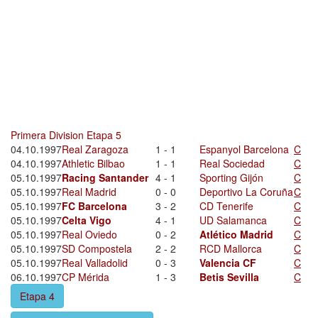
Primera Division Etapa 5
04.10.1997
Real Zaragoza
1 - 1
Espanyol Barcelona
C
04.10.1997
Athletic Bilbao
1 - 1
Real Sociedad
C
05.10.1997
Racing Santander
4 - 1
Sporting Gijón
C
05.10.1997
Real Madrid
0 - 0
Deportivo La Coruña
C
05.10.1997
FC Barcelona
3 - 2
CD Tenerife
C
05.10.1997
Celta Vigo
4 - 1
UD Salamanca
C
05.10.1997
Real Oviedo
0 - 2
Atlético Madrid
C
05.10.1997
SD Compostela
2 - 2
RCD Mallorca
C
05.10.1997
Real Valladolid
0 - 3
Valencia CF
C
06.10.1997
CP Mérida
1 - 3
Betis Sevilla
C
Etapa 4