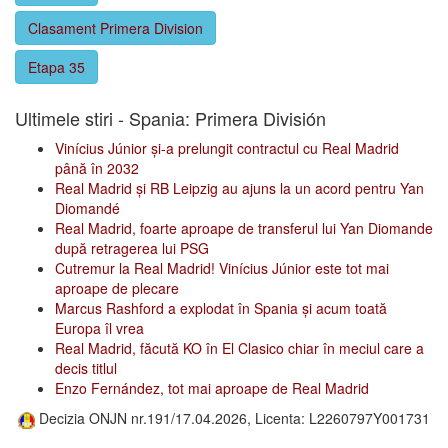
Clasament Primera Division
Etapa 35
Ultimele stiri - Spania: Primera División
Vinícius Júnior și-a prelungit contractul cu Real Madrid
până în 2032
Real Madrid și RB Leipzig au ajuns la un acord pentru Yan
Diomandé
Real Madrid, foarte aproape de transferul lui Yan Diomande
după retragerea lui PSG
Cutremur la Real Madrid! Vinícius Júnior este tot mai
aproape de plecare
Marcus Rashford a explodat în Spania și acum toată
Europa îl vrea
Real Madrid, făcută KO în El Clasico chiar în meciul care a
decis titlul
Enzo Fernández, tot mai aproape de Real Madrid
Decizia ONJN nr.191/17.04.2026, Licenta: L2260797Y001731