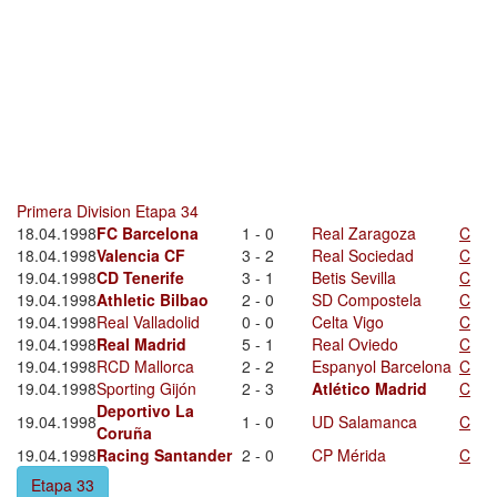
Primera Division Etapa 34
18.04.1998
FC Barcelona
1 - 0
Real Zaragoza
C
18.04.1998
Valencia CF
3 - 2
Real Sociedad
C
19.04.1998
CD Tenerife
3 - 1
Betis Sevilla
C
19.04.1998
Athletic Bilbao
2 - 0
SD Compostela
C
19.04.1998
Real Valladolid
0 - 0
Celta Vigo
C
19.04.1998
Real Madrid
5 - 1
Real Oviedo
C
19.04.1998
RCD Mallorca
2 - 2
Espanyol Barcelona
C
19.04.1998
Sporting Gijón
2 - 3
Atlético Madrid
C
Deportivo La
19.04.1998
1 - 0
UD Salamanca
C
Coruña
19.04.1998
Racing Santander
2 - 0
CP Mérida
C
Etapa 33