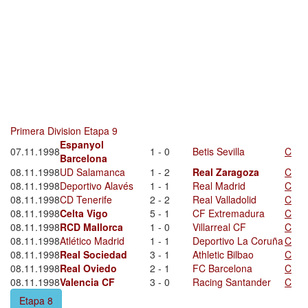
Primera Division Etapa 9
Espanyol
07.11.1998
1 - 0
Betis Sevilla
C
Barcelona
08.11.1998
UD Salamanca
1 - 2
Real Zaragoza
C
08.11.1998
Deportivo Alavés
1 - 1
Real Madrid
C
08.11.1998
CD Tenerife
2 - 2
Real Valladolid
C
08.11.1998
Celta Vigo
5 - 1
CF Extremadura
C
08.11.1998
RCD Mallorca
1 - 0
Villarreal CF
C
08.11.1998
Atlético Madrid
1 - 1
Deportivo La Coruña
C
08.11.1998
Real Sociedad
3 - 1
Athletic Bilbao
C
08.11.1998
Real Oviedo
2 - 1
FC Barcelona
C
08.11.1998
Valencia CF
3 - 0
Racing Santander
C
Etapa 8