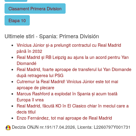
Clasament Primera Division
Etapa 10
Ultimele stiri - Spania: Primera División
Vinícius Júnior și-a prelungit contractul cu Real Madrid
până în 2032
Real Madrid și RB Leipzig au ajuns la un acord pentru Yan
Diomandé
Real Madrid, foarte aproape de transferul lui Yan Diomande
după retragerea lui PSG
Cutremur la Real Madrid! Vinícius Júnior este tot mai
aproape de plecare
Marcus Rashford a explodat în Spania și acum toată
Europa îl vrea
Real Madrid, făcută KO în El Clasico chiar în meciul care a
decis titlul
Enzo Fernández, tot mai aproape de Real Madrid
Decizia ONJN nr.191/17.04.2026, Licenta: L2260797Y001731