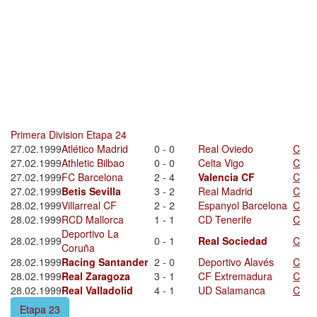
Primera Division Etapa 24
27.02.1999
Atlético Madrid
0 - 0
Real Oviedo
C
27.02.1999
Athletic Bilbao
0 - 0
Celta Vigo
C
27.02.1999
FC Barcelona
2 - 4
Valencia CF
C
27.02.1999
Betis Sevilla
3 - 2
Real Madrid
C
28.02.1999
Villarreal CF
2 - 2
Espanyol Barcelona
C
28.02.1999
RCD Mallorca
1 - 1
CD Tenerife
C
Deportivo La
28.02.1999
0 - 1
Real Sociedad
C
Coruña
28.02.1999
Racing Santander
2 - 0
Deportivo Alavés
C
28.02.1999
Real Zaragoza
3 - 1
CF Extremadura
C
28.02.1999
Real Valladolid
4 - 1
UD Salamanca
C
Etapa 23