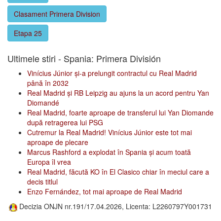
Clasament Primera Division
Etapa 25
Ultimele stiri - Spania: Primera División
Vinícius Júnior și-a prelungit contractul cu Real Madrid
până în 2032
Real Madrid și RB Leipzig au ajuns la un acord pentru Yan
Diomandé
Real Madrid, foarte aproape de transferul lui Yan Diomande
după retragerea lui PSG
Cutremur la Real Madrid! Vinícius Júnior este tot mai
aproape de plecare
Marcus Rashford a explodat în Spania și acum toată
Europa îl vrea
Real Madrid, făcută KO în El Clasico chiar în meciul care a
decis titlul
Enzo Fernández, tot mai aproape de Real Madrid
Decizia ONJN nr.191/17.04.2026, Licenta: L2260797Y001731