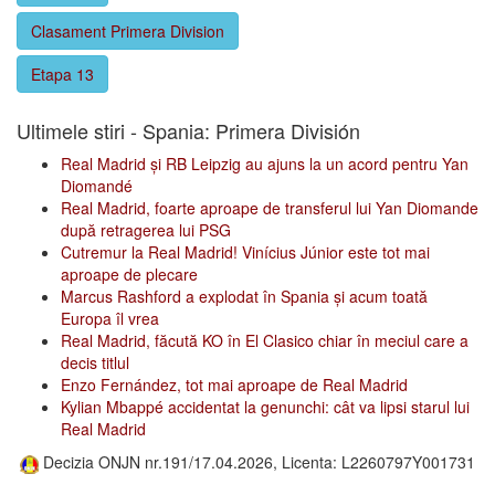
Clasament Primera Division
Etapa 13
Ultimele stiri - Spania: Primera División
Real Madrid și RB Leipzig au ajuns la un acord pentru Yan
Diomandé
Real Madrid, foarte aproape de transferul lui Yan Diomande
după retragerea lui PSG
Cutremur la Real Madrid! Vinícius Júnior este tot mai
aproape de plecare
Marcus Rashford a explodat în Spania și acum toată
Europa îl vrea
Real Madrid, făcută KO în El Clasico chiar în meciul care a
decis titlul
Enzo Fernández, tot mai aproape de Real Madrid
Kylian Mbappé accidentat la genunchi: cât va lipsi starul lui
Real Madrid
Decizia ONJN nr.191/17.04.2026, Licenta: L2260797Y001731