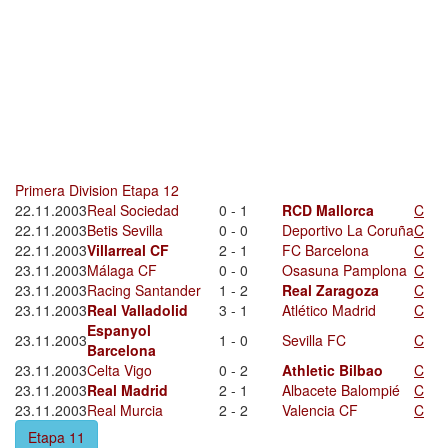
Primera Division Etapa 12
22.11.2003
Real Sociedad
0 - 1
RCD Mallorca
C
22.11.2003
Betis Sevilla
0 - 0
Deportivo La Coruña
C
22.11.2003
Villarreal CF
2 - 1
FC Barcelona
C
23.11.2003
Málaga CF
0 - 0
Osasuna Pamplona
C
23.11.2003
Racing Santander
1 - 2
Real Zaragoza
C
23.11.2003
Real Valladolid
3 - 1
Atlético Madrid
C
Espanyol
23.11.2003
1 - 0
Sevilla FC
C
Barcelona
23.11.2003
Celta Vigo
0 - 2
Athletic Bilbao
C
23.11.2003
Real Madrid
2 - 1
Albacete Balompié
C
23.11.2003
Real Murcia
2 - 2
Valencia CF
C
Etapa 11