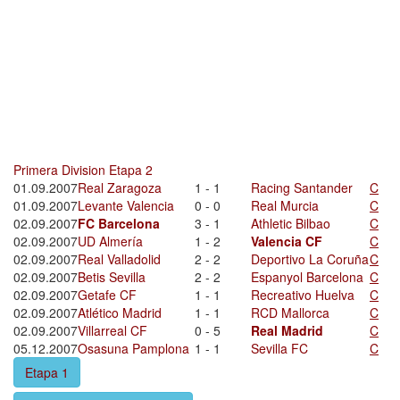
Primera Division Etapa 2
01.09.2007
Real Zaragoza
1 - 1
Racing Santander
C
01.09.2007
Levante Valencia
0 - 0
Real Murcia
C
02.09.2007
FC Barcelona
3 - 1
Athletic Bilbao
C
02.09.2007
UD Almería
1 - 2
Valencia CF
C
02.09.2007
Real Valladolid
2 - 2
Deportivo La Coruña
C
02.09.2007
Betis Sevilla
2 - 2
Espanyol Barcelona
C
02.09.2007
Getafe CF
1 - 1
Recreativo Huelva
C
02.09.2007
Atlético Madrid
1 - 1
RCD Mallorca
C
02.09.2007
Villarreal CF
0 - 5
Real Madrid
C
05.12.2007
Osasuna Pamplona
1 - 1
Sevilla FC
C
Etapa 1