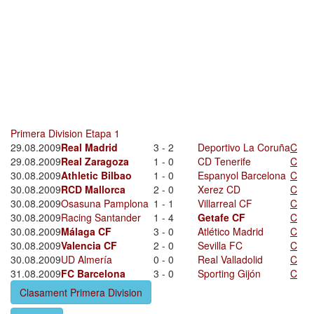
Primera Division Etapa 1
29.08.2009
Real Madrid
3 - 2
Deportivo La Coruña
C
29.08.2009
Real Zaragoza
1 - 0
CD Tenerife
C
30.08.2009
Athletic Bilbao
1 - 0
Espanyol Barcelona
C
30.08.2009
RCD Mallorca
2 - 0
Xerez CD
C
30.08.2009
Osasuna Pamplona
1 - 1
Villarreal CF
C
30.08.2009
Racing Santander
1 - 4
Getafe CF
C
30.08.2009
Málaga CF
3 - 0
Atlético Madrid
C
30.08.2009
Valencia CF
2 - 0
Sevilla FC
C
30.08.2009
UD Almería
0 - 0
Real Valladolid
C
31.08.2009
FC Barcelona
3 - 0
Sporting Gijón
C
Clasament Primera Division