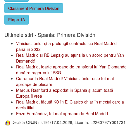
Clasament Primera Division
Etapa 13
Ultimele stiri - Spania: Primera División
Vinícius Júnior și-a prelungit contractul cu Real Madrid
până în 2032
Real Madrid și RB Leipzig au ajuns la un acord pentru Yan
Diomandé
Real Madrid, foarte aproape de transferul lui Yan Diomande
după retragerea lui PSG
Cutremur la Real Madrid! Vinícius Júnior este tot mai
aproape de plecare
Marcus Rashford a explodat în Spania și acum toată
Europa îl vrea
Real Madrid, făcută KO în El Clasico chiar în meciul care a
decis titlul
Enzo Fernández, tot mai aproape de Real Madrid
Decizia ONJN nr.191/17.04.2026, Licenta: L2260797Y001731