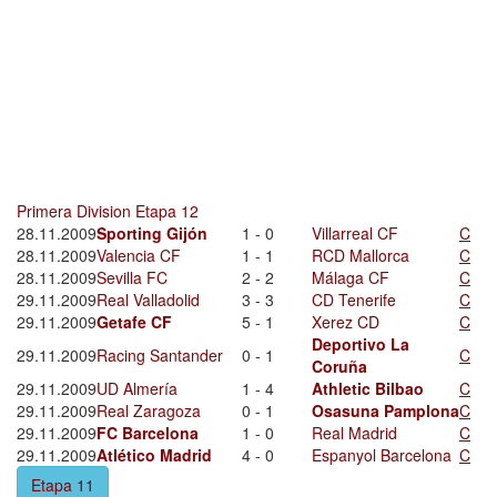
Primera Division Etapa 12
28.11.2009
Sporting Gijón
1 - 0
Villarreal CF
C
28.11.2009
Valencia CF
1 - 1
RCD Mallorca
C
28.11.2009
Sevilla FC
2 - 2
Málaga CF
C
29.11.2009
Real Valladolid
3 - 3
CD Tenerife
C
29.11.2009
Getafe CF
5 - 1
Xerez CD
C
Deportivo La
29.11.2009
Racing Santander
0 - 1
C
Coruña
29.11.2009
UD Almería
1 - 4
Athletic Bilbao
C
29.11.2009
Real Zaragoza
0 - 1
Osasuna Pamplona
C
29.11.2009
FC Barcelona
1 - 0
Real Madrid
C
29.11.2009
Atlético Madrid
4 - 0
Espanyol Barcelona
C
Etapa 11