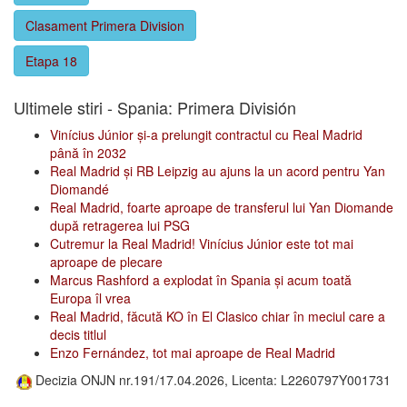
Clasament Primera Division
Etapa 18
Ultimele stiri - Spania: Primera División
Vinícius Júnior și-a prelungit contractul cu Real Madrid
până în 2032
Real Madrid și RB Leipzig au ajuns la un acord pentru Yan
Diomandé
Real Madrid, foarte aproape de transferul lui Yan Diomande
după retragerea lui PSG
Cutremur la Real Madrid! Vinícius Júnior este tot mai
aproape de plecare
Marcus Rashford a explodat în Spania și acum toată
Europa îl vrea
Real Madrid, făcută KO în El Clasico chiar în meciul care a
decis titlul
Enzo Fernández, tot mai aproape de Real Madrid
Decizia ONJN nr.191/17.04.2026, Licenta: L2260797Y001731