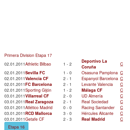
Primera Division Etapa 17
Deportivo La
02.01.2011
Athletic Bilbao
1 - 2
C
Coruña
02.01.2011
Sevilla FC
1 - 0
Osasuna Pamplona
C
02.01.2011
Valencia CF
2 - 1
Espanyol Barcelona
C
02.01.2011
FC Barcelona
2 - 1
Levante Valencia
C
02.01.2011
Sporting Gijón
1 - 2
Málaga CF
C
03.01.2011
Villarreal CF
2 - 0
UD Almería
C
03.01.2011
Real Zaragoza
2 - 1
Real Sociedad
C
03.01.2011
Atlético Madrid
0 - 0
Racing Santander
C
03.01.2011
RCD Mallorca
3 - 0
Hércules Alicante
C
03.01.2011
Getafe CF
2 - 3
Real Madrid
C
Etapa 16