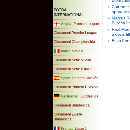
Diomande 
Cutremur 
FOTBAL
aproape d
INTERNATIONAL
Marcus Ra
Europa îl
Anglia:
Premier League
Real Madri
Clasament Premier League
a decis tit
Enzo Fern
Clasament Championship
Italia:
Serie A
Clasament Serie A Italia
Clasament Serie B Italia
Spain:
Primera División
Clasament Primera Division
Germania:
Bundesliga
Clasament Bundesliga
Clasament Zweite
Bundesliga
Franta:
Ligue 1