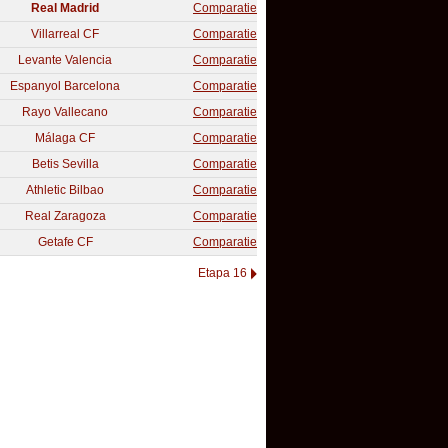
Real Madrid
Comparatie
Villarreal CF
Comparatie
Levante Valencia
Comparatie
Espanyol Barcelona
Comparatie
Rayo Vallecano
Comparatie
Málaga CF
Comparatie
Betis Sevilla
Comparatie
Athletic Bilbao
Comparatie
Real Zaragoza
Comparatie
Getafe CF
Comparatie
Etapa 16