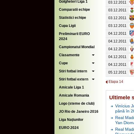
Golgheteri Liga 1
03.12.2011
Comparatii echipe
03.12.2011
Statistici echipe
03.12.2011
Cupa Ligii
03.12.2011
04.12.2011
Preliminarii EURO
2024
04.12.2011
Campionatul Mondial
04.12.2011
Clasamente
04.12.2011
Cupe
04.12.2011
Stiri fotbal intern
05.12.2011
Stiri fotbal extern
Etapa 14
Amicale Liga 1
Amicale Romania
Ultimele s
Logo (steme de club)
Vinícius J
până în 2
JO Rio de Janeiro 2016
Real Madr
Liga Naţiunilor
Yan Diom
EURO 2024
Real Madr