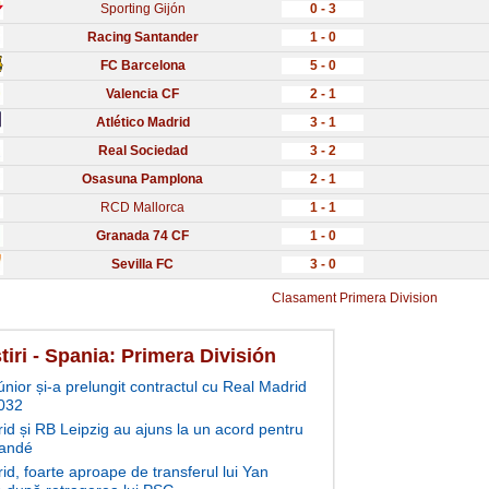
Sporting Gijón
0 - 3
Racing Santander
1 - 0
FC Barcelona
5 - 0
Valencia CF
2 - 1
Atlético Madrid
3 - 1
Real Sociedad
3 - 2
Osasuna Pamplona
2 - 1
RCD Mallorca
1 - 1
Granada 74 CF
1 - 0
Sevilla FC
3 - 0
Clasament Primera Division
tiri - Spania: Primera División
únior și-a prelungit contractul cu Real Madrid
032
id și RB Leipzig au ajuns la un acord pentru
andé
id, foarte aproape de transferul lui Yan