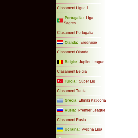
Clasament Ligue 1
Portugalia:
Liga
Sagres
Clasament Portugalia
Olanda:
Eredivisie
Clasament Olanda
Belgia:
Jupiler League
Clasament Belgia
Turcia:
Süper Lig
Clasament Turcia
Grecia:
Ethniki Katigoria
Rusia:
Premier League
Clasament Rusia
Ucraina:
Vyscha Liga