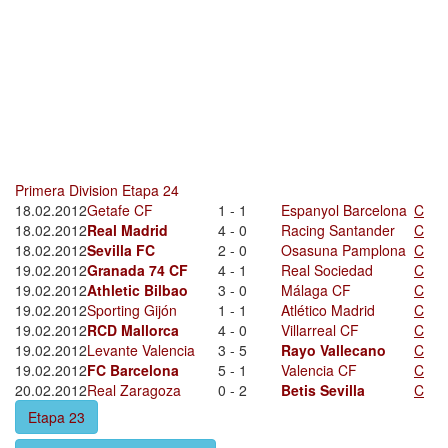
Primera Division Etapa 24
18.02.2012
Getafe CF
1 - 1
Espanyol Barcelona
C
18.02.2012
Real Madrid
4 - 0
Racing Santander
C
18.02.2012
Sevilla FC
2 - 0
Osasuna Pamplona
C
19.02.2012
Granada 74 CF
4 - 1
Real Sociedad
C
19.02.2012
Athletic Bilbao
3 - 0
Málaga CF
C
19.02.2012
Sporting Gijón
1 - 1
Atlético Madrid
C
19.02.2012
RCD Mallorca
4 - 0
Villarreal CF
C
19.02.2012
Levante Valencia
3 - 5
Rayo Vallecano
C
19.02.2012
FC Barcelona
5 - 1
Valencia CF
C
20.02.2012
Real Zaragoza
0 - 2
Betis Sevilla
C
Etapa 23