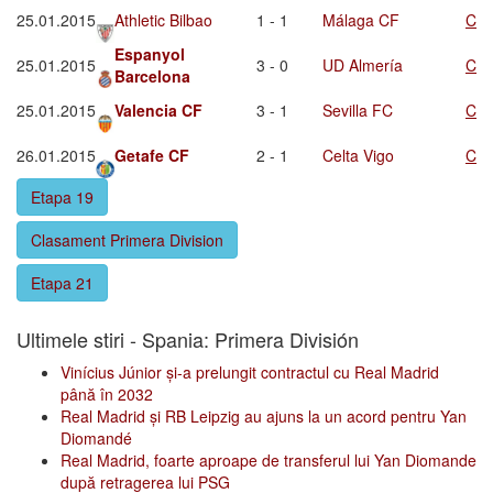
25.01.2015
Athletic Bilbao
1 - 1
Málaga CF
C
Espanyol
25.01.2015
3 - 0
UD Almería
C
Barcelona
25.01.2015
Valencia CF
3 - 1
Sevilla FC
C
26.01.2015
Getafe CF
2 - 1
Celta Vigo
C
Etapa 19
Clasament Primera Division
Etapa 21
Ultimele stiri - Spania: Primera División
Vinícius Júnior și-a prelungit contractul cu Real Madrid
până în 2032
Real Madrid și RB Leipzig au ajuns la un acord pentru Yan
Diomandé
Real Madrid, foarte aproape de transferul lui Yan Diomande
după retragerea lui PSG