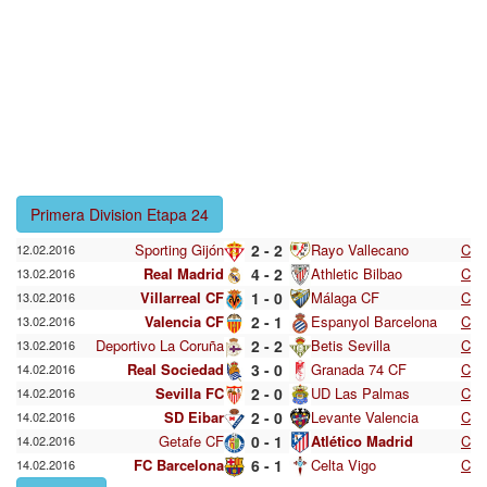
Primera Division Etapa 24
Sporting Gijón
2 - 2
Rayo Vallecano
C
12.02.2016
Real Madrid
4 - 2
Athletic Bilbao
C
13.02.2016
Villarreal CF
1 - 0
Málaga CF
C
13.02.2016
Valencia CF
2 - 1
Espanyol Barcelona
C
13.02.2016
Deportivo La Coruña
2 - 2
Betis Sevilla
C
13.02.2016
Real Sociedad
3 - 0
Granada 74 CF
C
14.02.2016
Sevilla FC
2 - 0
UD Las Palmas
C
14.02.2016
SD Eibar
2 - 0
Levante Valencia
C
14.02.2016
Getafe CF
0 - 1
Atlético Madrid
C
14.02.2016
FC Barcelona
6 - 1
Celta Vigo
C
14.02.2016