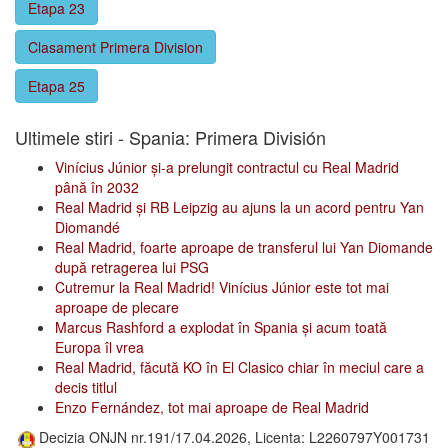
Etapa 23
Clasament Primera Division
Etapa 25
Ultimele stiri - Spania: Primera División
Vinícius Júnior și-a prelungit contractul cu Real Madrid
până în 2032
Real Madrid și RB Leipzig au ajuns la un acord pentru Yan
Diomandé
Real Madrid, foarte aproape de transferul lui Yan Diomande
după retragerea lui PSG
Cutremur la Real Madrid! Vinícius Júnior este tot mai
aproape de plecare
Marcus Rashford a explodat în Spania și acum toată
Europa îl vrea
Real Madrid, făcută KO în El Clasico chiar în meciul care a
decis titlul
Enzo Fernández, tot mai aproape de Real Madrid
Decizia ONJN nr.191/17.04.2026, Licenta: L2260797Y001731