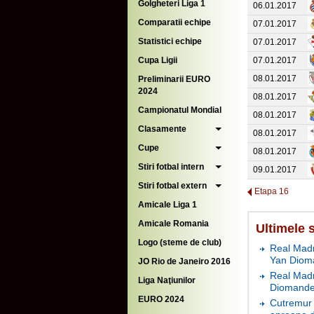
Golgheteri Liga 1
06.01.2017
Comparatii echipe
07.01.2017
Statistici echipe
07.01.2017
Cupa Ligii
07.01.2017
08.01.2017
Preliminarii EURO
2024
08.01.2017
Campionatul Mondial
08.01.2017
Clasamente
08.01.2017
Cupe
08.01.2017
Stiri fotbal intern
09.01.2017
Stiri fotbal extern
Etapa 16
Amicale Liga 1
Amicale Romania
Ultimele s
Logo (steme de club)
Real Madr
Yan Diom
JO Rio de Janeiro 2016
Real Madr
Liga Naţiunilor
Diomande 
EURO 2024
Cutremur 