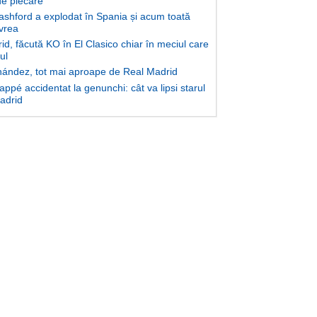
e plecare
shford a explodat în Spania și acum toată
 vrea
d, făcută KO în El Clasico chiar în meciul care
lul
ández, tot mai aproape de Real Madrid
ppé accidentat la genunchi: cât va lipsi starul
Madrid