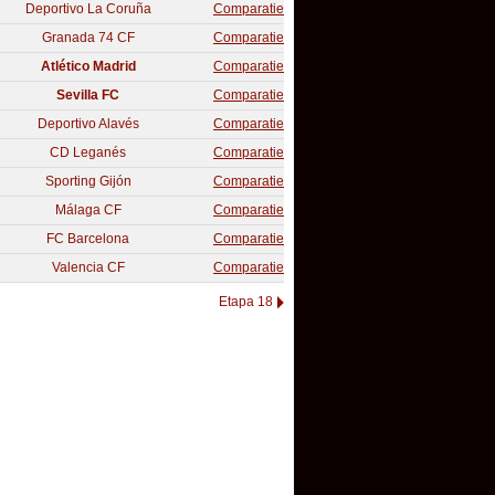
Deportivo La Coruña
Comparatie
Granada 74 CF
Comparatie
Atlético Madrid
Comparatie
Sevilla FC
Comparatie
Deportivo Alavés
Comparatie
CD Leganés
Comparatie
Sporting Gijón
Comparatie
Málaga CF
Comparatie
FC Barcelona
Comparatie
Valencia CF
Comparatie
Etapa 18