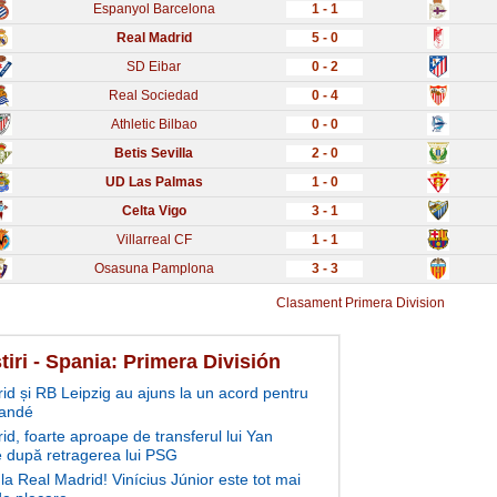
Espanyol Barcelona
1 - 1
Real Madrid
5 - 0
SD Eibar
0 - 2
Real Sociedad
0 - 4
Athletic Bilbao
0 - 0
Betis Sevilla
2 - 0
UD Las Palmas
1 - 0
Celta Vigo
3 - 1
Villarreal CF
1 - 1
Osasuna Pamplona
3 - 3
Clasament Primera Division
tiri - Spania: Primera División
id și RB Leipzig au ajuns la un acord pentru
andé
id, foarte aproape de transferul lui Yan
după retragerea lui PSG
la Real Madrid! Vinícius Júnior este tot mai