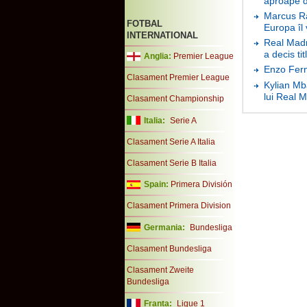
aproape d
Marcus Ra
FOTBAL
Europa îl
INTERNATIONAL
Real Madri
a decis tit
Anglia:
Premier League
Enzo Fern
Clasament Premier League
Kylian Mba
lui Real 
Clasament Championship
Italia:
Serie A
Clasament Serie A Italia
Clasament Serie B Italia
Spain:
Primera División
Clasament Primera Division
Germania:
Bundesliga
Clasament Bundesliga
Clasament Zweite
Bundesliga
Franta:
Ligue 1