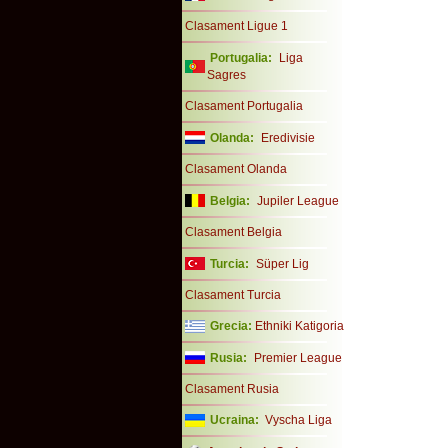
Clasament Ligue 1
Portugalia:
Liga
Sagres
Clasament Portugalia
Olanda:
Eredivisie
Clasament Olanda
Belgia:
Jupiler League
Clasament Belgia
Turcia:
Süper Lig
Clasament Turcia
Grecia:
Ethniki Katigoria
Rusia:
Premier League
Clasament Rusia
Ucraina:
Vyscha Liga