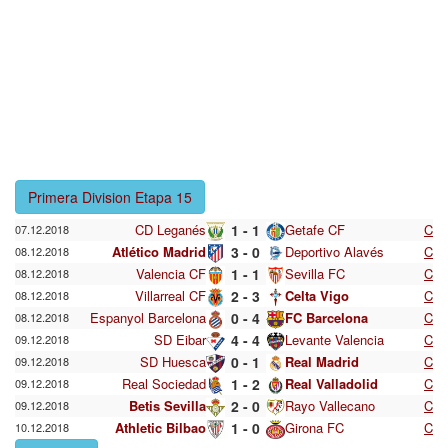
Primera Division Etapa 15
CD Leganés
1 - 1
Getafe CF
C
07.12.2018
Atlético Madrid
3 - 0
Deportivo Alavés
C
08.12.2018
Valencia CF
1 - 1
Sevilla FC
C
08.12.2018
Villarreal CF
2 - 3
Celta Vigo
C
08.12.2018
Espanyol Barcelona
0 - 4
FC Barcelona
C
08.12.2018
SD Eibar
4 - 4
Levante Valencia
C
09.12.2018
SD Huesca
0 - 1
Real Madrid
C
09.12.2018
Real Sociedad
1 - 2
Real Valladolid
C
09.12.2018
Betis Sevilla
2 - 0
Rayo Vallecano
C
09.12.2018
Athletic Bilbao
1 - 0
Girona FC
C
10.12.2018