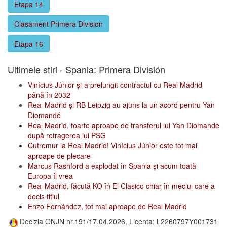
Etapa 14
Clasament Primera Division
Etapa 16
Ultimele stiri - Spania: Primera División
Vinícius Júnior și-a prelungit contractul cu Real Madrid
până în 2032
Real Madrid și RB Leipzig au ajuns la un acord pentru Yan
Diomandé
Real Madrid, foarte aproape de transferul lui Yan Diomande
după retragerea lui PSG
Cutremur la Real Madrid! Vinícius Júnior este tot mai
aproape de plecare
Marcus Rashford a explodat în Spania și acum toată
Europa îl vrea
Real Madrid, făcută KO în El Clasico chiar în meciul care a
decis titlul
Enzo Fernández, tot mai aproape de Real Madrid
Decizia ONJN nr.191/17.04.2026, Licenta: L2260797Y001731